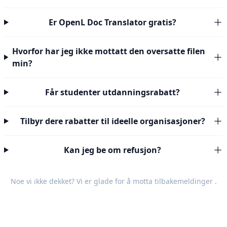
Er OpenL Doc Translator gratis?
Hvorfor har jeg ikke mottatt den oversatte filen
min?
Får studenter utdanningsrabatt?
Tilbyr dere rabatter til ideelle organisasjoner?
Kan jeg be om refusjon?
Noe vi ikke dekket? Vi er glade for å motta
tilbakemeldinger
.