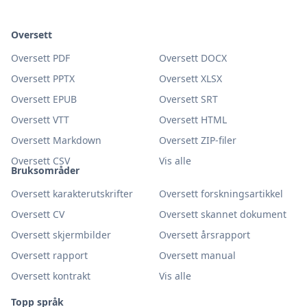
Oversett
Oversett PDF
Oversett DOCX
Oversett PPTX
Oversett XLSX
Oversett EPUB
Oversett SRT
Oversett VTT
Oversett HTML
Oversett Markdown
Oversett ZIP-filer
Oversett CSV
Vis alle
Bruksområder
Oversett karakterutskrifter
Oversett forskningsartikkel
Oversett CV
Oversett skannet dokument
Oversett skjermbilder
Oversett årsrapport
Oversett rapport
Oversett manual
Oversett kontrakt
Vis alle
Topp språk