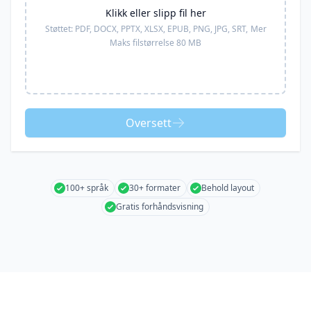
Klikk eller slipp fil her
Støttet:
PDF, DOCX, PPTX, XLSX, EPUB, PNG, JPG, SRT,
Mer
Maks filstørrelse 80 MB
Oversett
100+ språk
30+ formater
Behold layout
Gratis forhåndsvisning