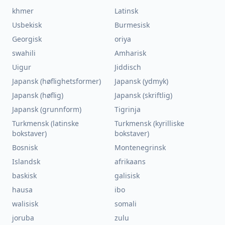
khmer
Latinsk
Usbekisk
Burmesisk
Georgisk
oriya
swahili
Amharisk
Uigur
Jiddisch
Japansk (høflighetsformer)
Japansk (ydmyk)
Japansk (høflig)
Japansk (skriftlig)
Japansk (grunnform)
Tigrinja
Turkmensk (latinske
Turkmensk (kyrilliske
bokstaver)
bokstaver)
Bosnisk
Montenegrinsk
Islandsk
afrikaans
baskisk
galisisk
hausa
ibo
walisisk
somali
joruba
zulu