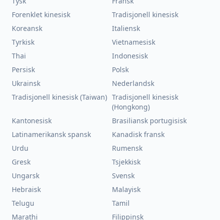
Tysk
Fransk
Forenklet kinesisk
Tradisjonell kinesisk
Koreansk
Italiensk
Tyrkisk
Vietnamesisk
Thai
Indonesisk
Persisk
Polsk
Ukrainsk
Nederlandsk
Tradisjonell kinesisk (Taiwan)
Tradisjonell kinesisk
(Hongkong)
Kantonesisk
Brasiliansk portugisisk
Latinamerikansk spansk
Kanadisk fransk
Urdu
Rumensk
Gresk
Tsjekkisk
Ungarsk
Svensk
Hebraisk
Malayisk
Telugu
Tamil
Marathi
Filippinsk