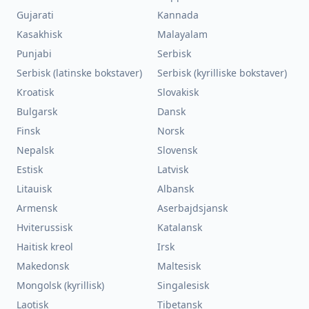
Gujarati
Kannada
Kasakhisk
Malayalam
Punjabi
Serbisk
Serbisk (latinske bokstaver)
Serbisk (kyrilliske bokstaver)
Kroatisk
Slovakisk
Bulgarsk
Dansk
Finsk
Norsk
Nepalsk
Slovensk
Estisk
Latvisk
Litauisk
Albansk
Armensk
Aserbajdsjansk
Hviterussisk
Katalansk
Haitisk kreol
Irsk
Makedonsk
Maltesisk
Mongolsk (kyrillisk)
Singalesisk
Laotisk
Tibetansk