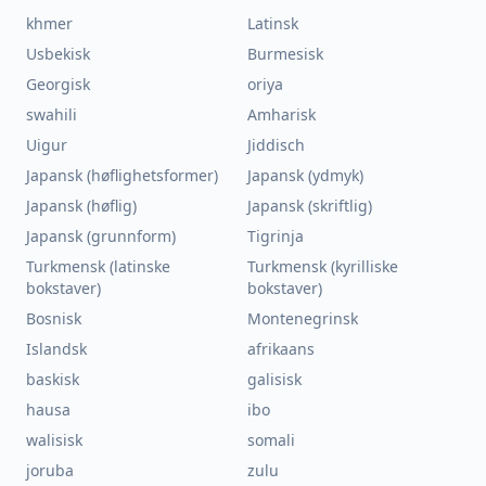
khmer
Latinsk
Usbekisk
Burmesisk
Georgisk
oriya
swahili
Amharisk
Uigur
Jiddisch
Japansk (høflighetsformer)
Japansk (ydmyk)
Japansk (høflig)
Japansk (skriftlig)
Japansk (grunnform)
Tigrinja
Turkmensk (latinske
Turkmensk (kyrilliske
bokstaver)
bokstaver)
Bosnisk
Montenegrinsk
Islandsk
afrikaans
baskisk
galisisk
hausa
ibo
walisisk
somali
joruba
zulu