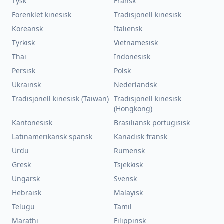
Tysk
Fransk
Forenklet kinesisk
Tradisjonell kinesisk
Koreansk
Italiensk
Tyrkisk
Vietnamesisk
Thai
Indonesisk
Persisk
Polsk
Ukrainsk
Nederlandsk
Tradisjonell kinesisk (Taiwan)
Tradisjonell kinesisk
(Hongkong)
Kantonesisk
Brasiliansk portugisisk
Latinamerikansk spansk
Kanadisk fransk
Urdu
Rumensk
Gresk
Tsjekkisk
Ungarsk
Svensk
Hebraisk
Malayisk
Telugu
Tamil
Marathi
Filippinsk