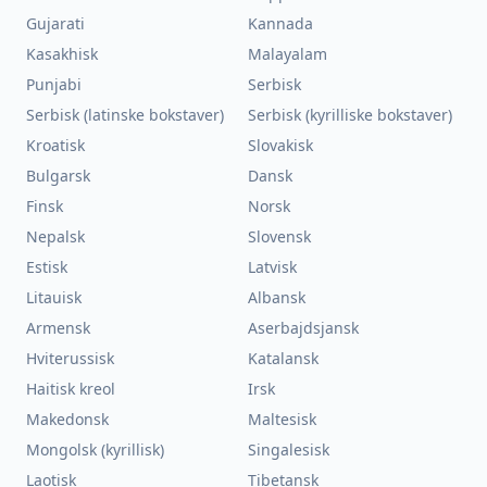
Gujarati
Kannada
Kasakhisk
Malayalam
Punjabi
Serbisk
Serbisk (latinske bokstaver)
Serbisk (kyrilliske bokstaver)
Kroatisk
Slovakisk
Bulgarsk
Dansk
Finsk
Norsk
Nepalsk
Slovensk
Estisk
Latvisk
Litauisk
Albansk
Armensk
Aserbajdsjansk
Hviterussisk
Katalansk
Haitisk kreol
Irsk
Makedonsk
Maltesisk
Mongolsk (kyrillisk)
Singalesisk
Laotisk
Tibetansk