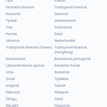
Tysk
Fransk
Forenklet kinesisk
Tradisjonell kinesisk
Koreansk
Italiensk
Tyrkisk
Vietnamesisk
Thai
Indonesisk
Persisk
Polsk
Ukrainsk
Nederlandsk
Tradisjonell kinesisk (Taiwan)
Tradisjonell kinesisk
(Hongkong)
Kantonesisk
Brasiliansk portugisisk
Latinamerikansk spansk
Kanadisk fransk
Urdu
Rumensk
Gresk
Tsjekkisk
Ungarsk
Svensk
Hebraisk
Malayisk
Telugu
Tamil
Marathi
Filippinsk