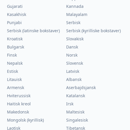
Gujarati
Kannada
Kasakhisk
Malayalam
Punjabi
Serbisk
Serbisk (latinske bokstaver)
Serbisk (kyrilliske bokstaver)
Kroatisk
Slovakisk
Bulgarsk
Dansk
Finsk
Norsk
Nepalsk
Slovensk
Estisk
Latvisk
Litauisk
Albansk
Armensk
Aserbajdsjansk
Hviterussisk
Katalansk
Haitisk kreol
Irsk
Makedonsk
Maltesisk
Mongolsk (kyrillisk)
Singalesisk
Laotisk
Tibetansk