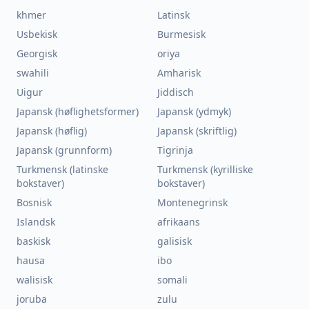
khmer
Latinsk
Usbekisk
Burmesisk
Georgisk
oriya
swahili
Amharisk
Uigur
Jiddisch
Japansk (høflighetsformer)
Japansk (ydmyk)
Japansk (høflig)
Japansk (skriftlig)
Japansk (grunnform)
Tigrinja
Turkmensk (latinske
Turkmensk (kyrilliske
bokstaver)
bokstaver)
Bosnisk
Montenegrinsk
Islandsk
afrikaans
baskisk
galisisk
hausa
ibo
walisisk
somali
joruba
zulu