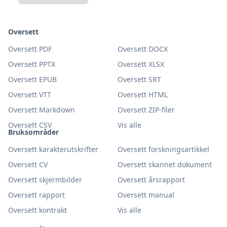
Oversett
Oversett PDF
Oversett DOCX
Oversett PPTX
Oversett XLSX
Oversett EPUB
Oversett SRT
Oversett VTT
Oversett HTML
Oversett Markdown
Oversett ZIP-filer
Oversett CSV
Vis alle
Bruksområder
Oversett karakterutskrifter
Oversett forskningsartikkel
Oversett CV
Oversett skannet dokument
Oversett skjermbilder
Oversett årsrapport
Oversett rapport
Oversett manual
Oversett kontrakt
Vis alle