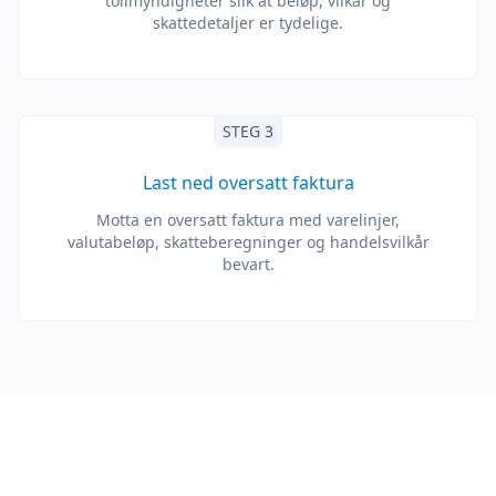
tollmyndigheter slik at beløp, vilkår og
skattedetaljer er tydelige.
STEG 3
Last ned oversatt faktura
Motta en oversatt faktura med varelinjer,
valutabeløp, skatteberegninger og handelsvilkår
bevart.