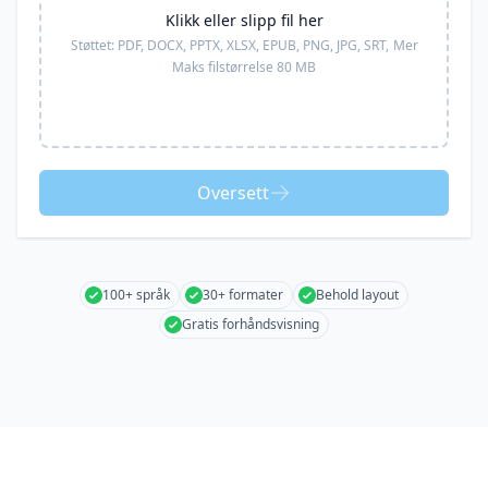
Klikk eller slipp fil her
Støttet:
PDF, DOCX, PPTX, XLSX, EPUB, PNG, JPG, SRT,
Mer
Maks filstørrelse 80 MB
Oversett
100+ språk
30+ formater
Behold layout
Gratis forhåndsvisning