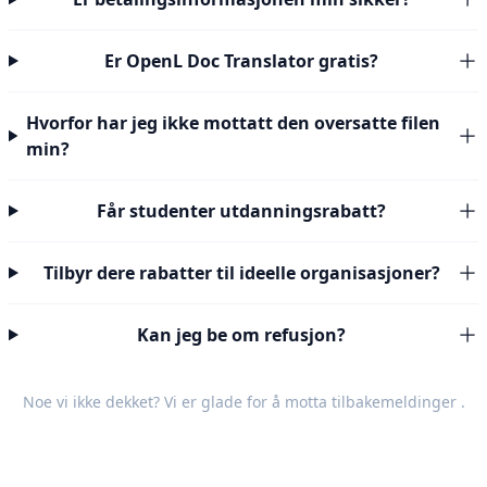
Er OpenL Doc Translator gratis?
Hvorfor har jeg ikke mottatt den oversatte filen
min?
Får studenter utdanningsrabatt?
Tilbyr dere rabatter til ideelle organisasjoner?
Kan jeg be om refusjon?
Noe vi ikke dekket? Vi er glade for å motta
tilbakemeldinger
.