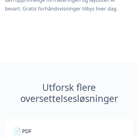
den opprinnelige formateringen og layouten er
bevart. Gratis forhåndsvisninger tilbys hver dag.
Utforsk flere
oversettelsesløsninger
📄
PDF