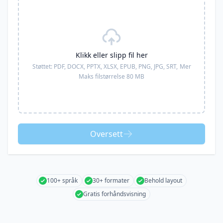
Klikk eller slipp fil her
Støttet:
PDF, DOCX, PPTX, XLSX, EPUB, PNG, JPG, SRT,
Mer
Maks filstørrelse 80 MB
Oversett
100+ språk
30+ formater
Behold layout
Gratis forhåndsvisning