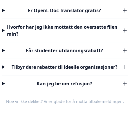
Er OpenL Doc Translator gratis?
Hvorfor har jeg ikke mottatt den oversatte filen
min?
Får studenter utdanningsrabatt?
Tilbyr dere rabatter til ideelle organisasjoner?
Kan jeg be om refusjon?
Noe vi ikke dekket? Vi er glade for å motta
tilbakemeldinger
.