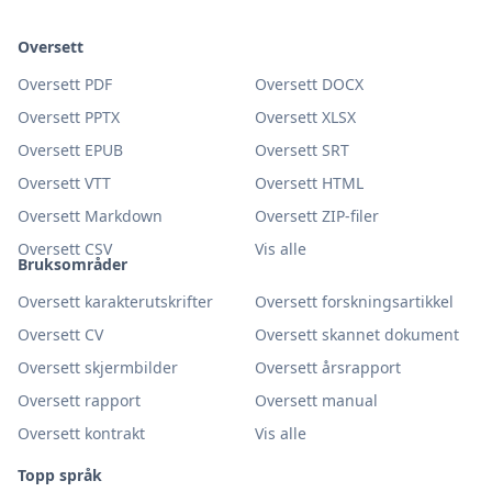
Oversett
Oversett PDF
Oversett DOCX
Oversett PPTX
Oversett XLSX
Oversett EPUB
Oversett SRT
Oversett VTT
Oversett HTML
Oversett Markdown
Oversett ZIP-filer
Oversett CSV
Vis alle
Bruksområder
Oversett karakterutskrifter
Oversett forskningsartikkel
Oversett CV
Oversett skannet dokument
Oversett skjermbilder
Oversett årsrapport
Oversett rapport
Oversett manual
Oversett kontrakt
Vis alle
Topp språk