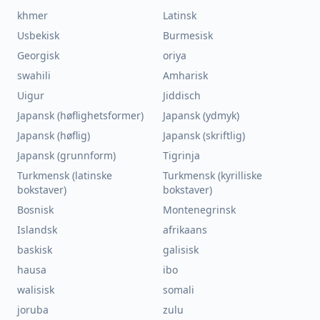
khmer
Latinsk
Usbekisk
Burmesisk
Georgisk
oriya
swahili
Amharisk
Uigur
Jiddisch
Japansk (høflighetsformer)
Japansk (ydmyk)
Japansk (høflig)
Japansk (skriftlig)
Japansk (grunnform)
Tigrinja
Turkmensk (latinske
Turkmensk (kyrilliske
bokstaver)
bokstaver)
Bosnisk
Montenegrinsk
Islandsk
afrikaans
baskisk
galisisk
hausa
ibo
walisisk
somali
joruba
zulu