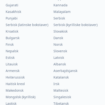
Gujarati
Kannada
Kasakhisk
Malayalam
Punjabi
Serbisk
Serbisk (latinske bokstaver)
Serbisk (kyrilliske bokstaver)
Kroatisk
Slovakisk
Bulgarsk
Dansk
Finsk
Norsk
Nepalsk
Slovensk
Estisk
Latvisk
Litauisk
Albansk
Armensk
Aserbajdsjansk
Hviterussisk
Katalansk
Haitisk kreol
Irsk
Makedonsk
Maltesisk
Mongolsk (kyrillisk)
Singalesisk
Laotisk
Tibetansk