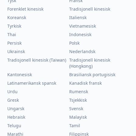
Tysk
Fransk
Forenklet kinesisk
Tradisjonell kinesisk
Koreansk
Italiensk
Tyrkisk
Vietnamesisk
Thai
Indonesisk
Persisk
Polsk
Ukrainsk
Nederlandsk
Tradisjonell kinesisk (Taiwan)
Tradisjonell kinesisk
(Hongkong)
Kantonesisk
Brasiliansk portugisisk
Latinamerikansk spansk
Kanadisk fransk
Urdu
Rumensk
Gresk
Tsjekkisk
Ungarsk
Svensk
Hebraisk
Malayisk
Telugu
Tamil
Marathi
Filippinsk