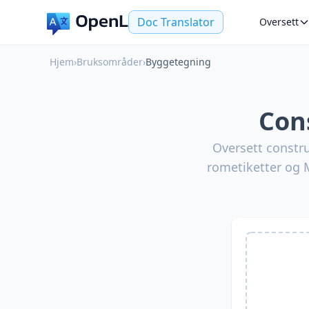
Doc Translator
Oversett
Hjem
›
Bruksområder
›
Byggetegning
Con
Oversett constru
rometiketter og M