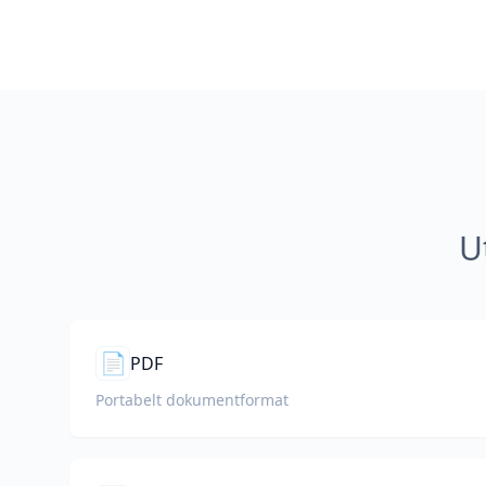
U
📄
PDF
Portabelt dokumentformat