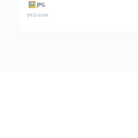
🖼️
JPG
JPEG-bilde