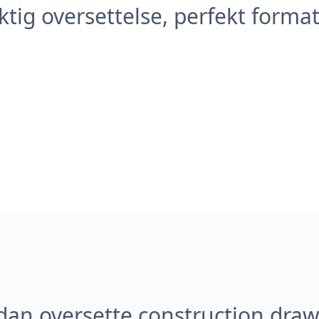
tig oversettelse, perfekt forma
dan oversette construction draw