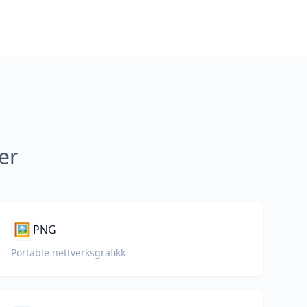
er
🖼️
PNG
Portable nettverksgrafikk