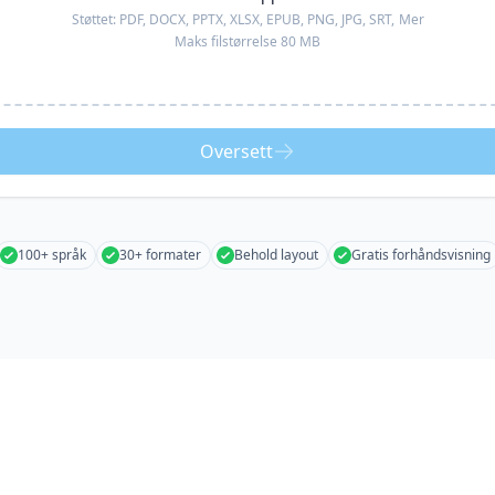
Støttet:
PDF, DOCX, PPTX, XLSX, EPUB, PNG, JPG, SRT,
Mer
Maks filstørrelse 80 MB
Oversett
100+ språk
30+ formater
Behold layout
Gratis forhåndsvisning