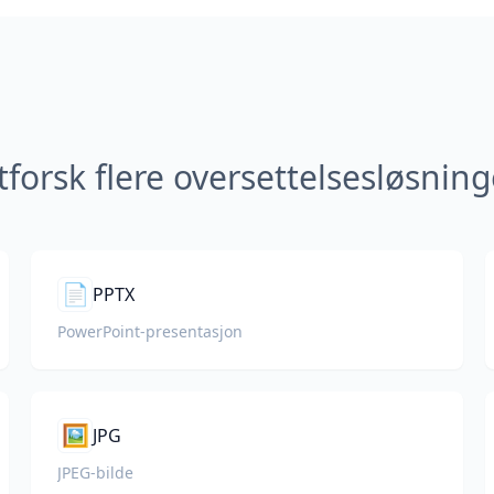
tforsk flere oversettelsesløsning
📄
PPTX
PowerPoint-presentasjon
🖼️
JPG
JPEG-bilde