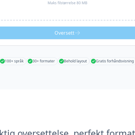
Maks filstørrelse 80 MB
Oversett
100+ språk
30+ formater
Behold layout
Gratis forhåndsvisning
tig oversettelse, perfekt forma