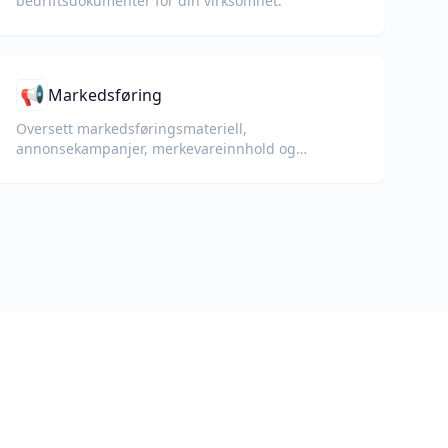
bedriftsdokumenter for din virksomhet.
📢
Markedsføring
Oversett markedsføringsmateriell,
annonsekampanjer, merkevareinnhold og
salgsfremmende dokumenter for globale
målgrupper.