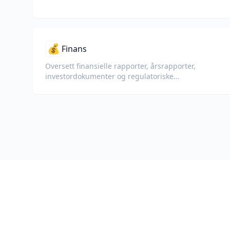
💰
Finans
Oversett finansielle rapporter, årsrapporter,
investordokumenter og regulatoriske
innleveringer mens du bevarer tall, tabeller og
samsvarformatering.