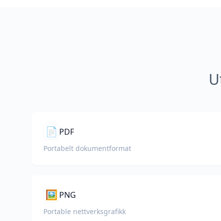
U
📄
PDF
Portabelt dokumentformat
🖼️
PNG
Portable nettverksgrafikk