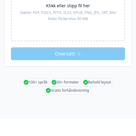
Klikk eller slipp fil her
Støttet:
PDF, DOCX, PPTX, XLSX, EPUB, PNG, JPG, SRT,
Mer
Maks filstørrelse 80 MB
Oversett
100+ språk
30+ formater
Behold layout
Gratis forhåndsvisning