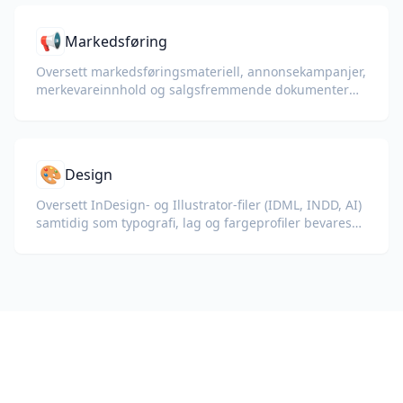
📢
Markedsføring
Oversett markedsføringsmateriell, annonsekampanjer,
merkevareinnhold og salgsfremmende dokumenter
for globale målgrupper.
🎨
Design
Oversett InDesign- og Illustrator-filer (IDML, INDD, AI)
samtidig som typografi, lag og fargeprofiler bevares
for designere og merkevareteam.