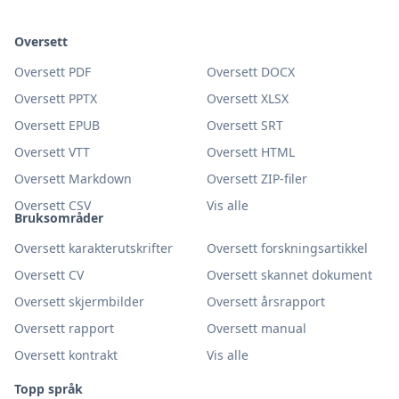
Oversett
Oversett PDF
Oversett DOCX
Oversett PPTX
Oversett XLSX
Oversett EPUB
Oversett SRT
Oversett VTT
Oversett HTML
Oversett Markdown
Oversett ZIP-filer
Oversett CSV
Vis alle
Bruksområder
Oversett karakterutskrifter
Oversett forskningsartikkel
Oversett CV
Oversett skannet dokument
Oversett skjermbilder
Oversett årsrapport
Oversett rapport
Oversett manual
Oversett kontrakt
Vis alle
Topp språk