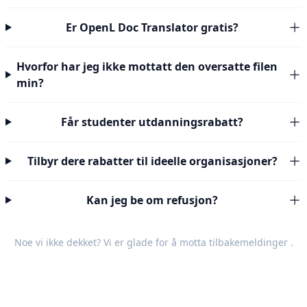
Er OpenL Doc Translator gratis?
Hvorfor har jeg ikke mottatt den oversatte filen
min?
Får studenter utdanningsrabatt?
Tilbyr dere rabatter til ideelle organisasjoner?
Kan jeg be om refusjon?
Noe vi ikke dekket? Vi er glade for å motta
tilbakemeldinger
.