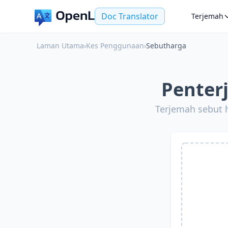
Doc Translator
Terjemah
Laman Utama
›
Kes Penggunaan
›
Sebutharga
Penter
Terjemah sebut 