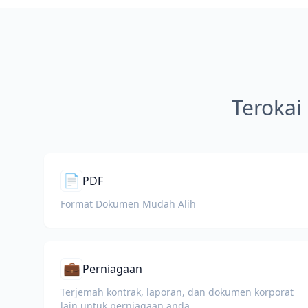
Terokai
📄
PDF
Format Dokumen Mudah Alih
💼
Perniagaan
Terjemah kontrak, laporan, dan dokumen korporat
lain untuk perniagaan anda.