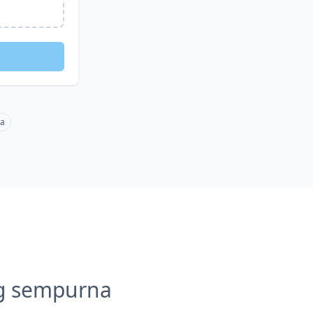
ma
g sempurna