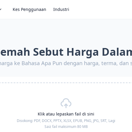
Kes Penggunaan
Industri
jemah Sebut Harga Dalam
harga ke Bahasa Apa Pun dengan harga, terma, dan s
Klik atau lepaskan fail di sini
Disokong:
PDF, DOCX, PPTX, XLSX, EPUB, PNG, JPG, SRT,
Lagi
Saiz fail maksimum 80 MB