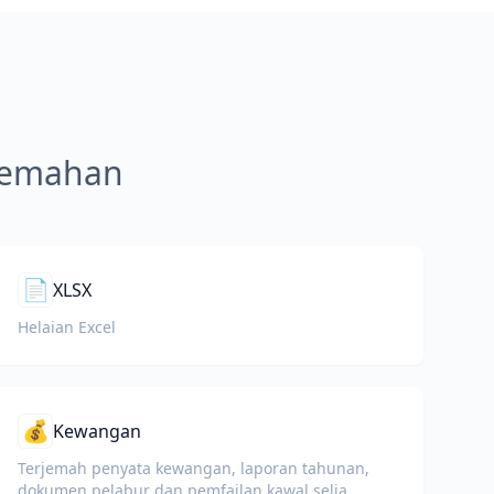
rjemahan
📄
XLSX
Helaian Excel
💰
Kewangan
Terjemah penyata kewangan, laporan tahunan,
dokumen pelabur dan pemfailan kawal selia