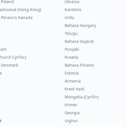
 Poland
Ukraina
adisional (Hong Kong)
Kantonis
 Perancis Kanada
Urdu
Bahasa Hungary
Telugu
Bahasa Gujarat
lam
Punjabi
huruf Cyrillic)
Kroatia
 Denmark
Bahasa Finland
a
Estonia
a
Armenia
n
Kreol Haiti
Mongolia (Cyrillic)
Khmer
Georgia
k
Uighur