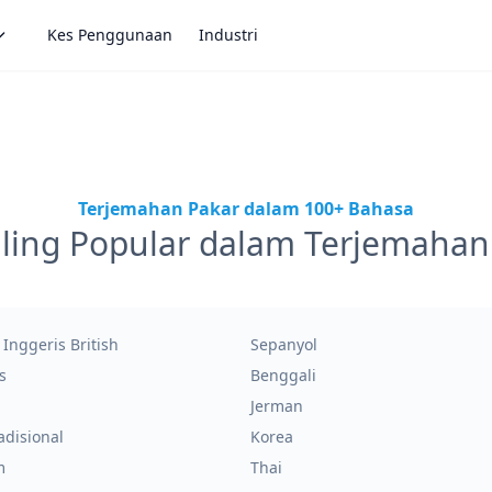
Kes Penggunaan
Industri
Terjemahan Pakar dalam 100+ Bahasa
ling Popular dalam Terjemah
Inggeris British
Sepanyol
s
Benggali
Jerman
adisional
Korea
m
Thai