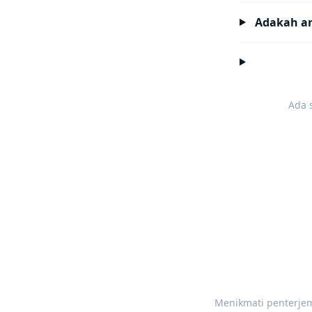
Adakah a
Ada 
Menikmati penterje