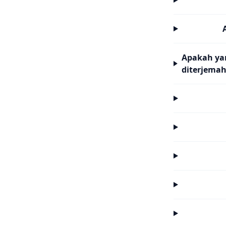
Apakah ya
diterjema