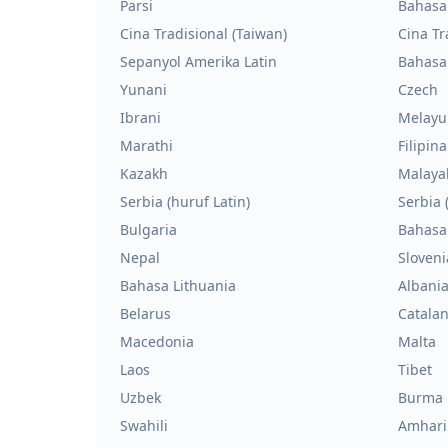
Parsi
Bahasa
Cina Tradisional (Taiwan)
Cina Tr
Sepanyol Amerika Latin
Bahasa
Yunani
Czech
Ibrani
Melayu
Marathi
Filipina
Kazakh
Malaya
Serbia (huruf Latin)
Serbia (
Bulgaria
Bahasa
Nepal
Sloveni
Bahasa Lithuania
Albani
Belarus
Catala
Macedonia
Malta
Laos
Tibet
Uzbek
Burma
Swahili
Amhari