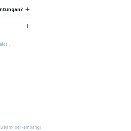
untungan?
alas
.
tu kami berkembang!