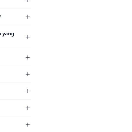
?
n yang