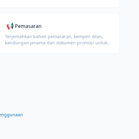
mengekalkan petikan kod, pemformatan, dan
istilah teknikal.
📢
Pemasaran
Terjemahkan bahan pemasaran, kempen iklan,
kandungan jenama dan dokumen promosi untuk
khalayak global.
penggunaan