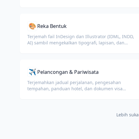
sambil mengekalkan nombor, jadual dan
pemformatan pematuhan.
🎨
Reka Bentuk
Terjemah fail InDesign dan Illustrator (IDML, INDD,
AI) sambil mengekalkan tipografi, lapisan, dan
profil warna untuk pereka dan pasukan jenama.
✈️
Pelancongan & Pariwisata
Terjemahkan jadual perjalanan, pengesahan
tempahan, panduan hotel, dan dokumen visa
untuk pelancong antarabangsa.
Lebih suk