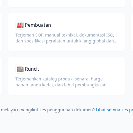
program pembelajaran korporat.
🏭
Pembuatan
Terjemah SOP, manual teknikal, dokumentasi ISO,
dan spesifikasi peralatan untuk kilang global dan
rantaian bekalan.
🏬
Runcit
Terjemahkan katalog produk, senarai harga,
papan tanda kedai, dan label pembungkusan
untuk operasi runcit global.
a melayari mengikut kes penggunaan dokumen?
Lihat semua kes 