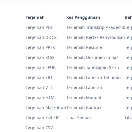
Terjemah
Kes Penggunaan
Bah
Terjemah PDF
Terjemah Transkrip Akademik
Ter
Terjemah DOCX
Terjemah Kertas Penyelidikan
Ter
Terjemah PPTX
Terjemah Resume
Ter
Terjemah XLSX
Terjemah Dokumen Imbas
Ter
Terjemah EPUB
Terjemah Tangkapan Skrin
Ter
Terjemah SRT
Terjemah Laporan Tahunan
Ter
Terjemah VTT
Terjemah Laporan
Ter
Terjemah HTML
Terjemah Manual
Ter
Terjemah Markdown
Terjemah Kontrak
Ter
Terjemah Fail ZIP
Lihat Semua
Lih
Terjemah CSV