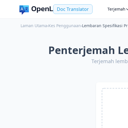
Doc Translator
Terjemah
Laman Utama
›
Kes Penggunaan
›
Lembaran Spesifikasi P
Penterjemah Le
Terjemah lemba