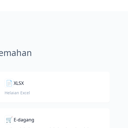
rjemahan
📄
XLSX
Helaian Excel
🛒
E-dagang