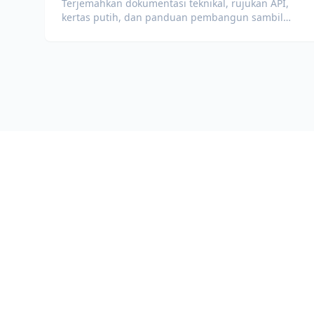
Terjemahkan dokumentasi teknikal, rujukan API,
kertas putih, dan panduan pembangun sambil
mengekalkan petikan kod, pemformatan, dan
istilah teknikal.