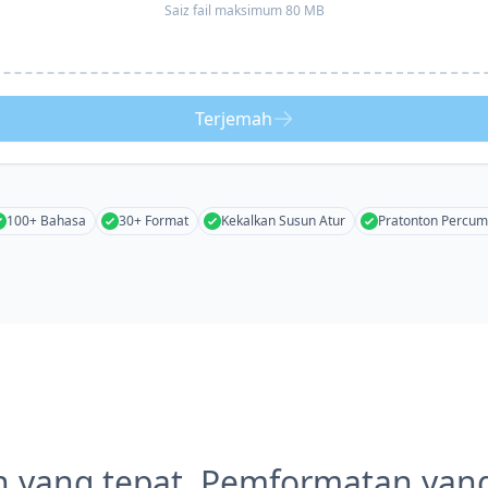
Saiz fail maksimum 80 MB
Terjemah
100+ Bahasa
30+ Format
Kekalkan Susun Atur
Pratonton Percu
 yang tepat, Pemformatan yan