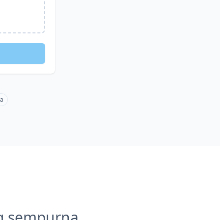
ma
g sempurna