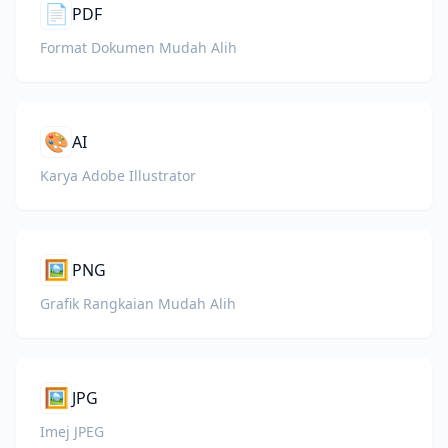
📄
PDF
Format Dokumen Mudah Alih
🎨
AI
Karya Adobe Illustrator
🖼️
PNG
Grafik Rangkaian Mudah Alih
🖼️
JPG
Imej JPEG