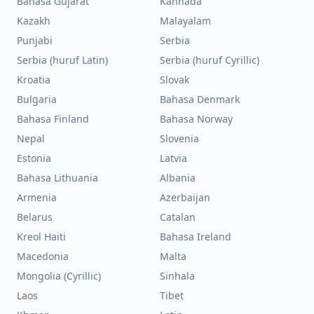
Bahasa Gujarat
Kannada
Kazakh
Malayalam
Punjabi
Serbia
Serbia (huruf Latin)
Serbia (huruf Cyrillic)
Kroatia
Slovak
Bulgaria
Bahasa Denmark
Bahasa Finland
Bahasa Norway
Nepal
Slovenia
Estonia
Latvia
Bahasa Lithuania
Albania
Armenia
Azerbaijan
Belarus
Catalan
Kreol Haiti
Bahasa Ireland
Macedonia
Malta
Mongolia (Cyrillic)
Sinhala
Laos
Tibet