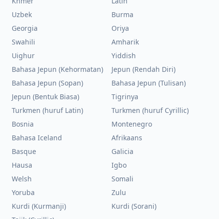
Khmer
Latin
Uzbek
Burma
Georgia
Oriya
Swahili
Amharik
Uighur
Yiddish
Bahasa Jepun (Kehormatan)
Jepun (Rendah Diri)
Bahasa Jepun (Sopan)
Bahasa Jepun (Tulisan)
Jepun (Bentuk Biasa)
Tigrinya
Turkmen (huruf Latin)
Turkmen (huruf Cyrillic)
Bosnia
Montenegro
Bahasa Iceland
Afrikaans
Basque
Galicia
Hausa
Igbo
Welsh
Somali
Yoruba
Zulu
Kurdi (Kurmanji)
Kurdi (Sorani)