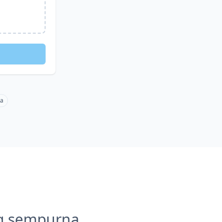
ma
g sempurna