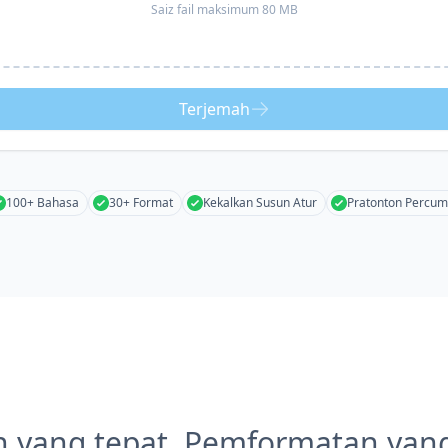
Saiz fail maksimum 80 MB
Terjemah
100+ Bahasa
30+ Format
Kekalkan Susun Atur
Pratonton Percu
 yang tepat, Pemformatan yan