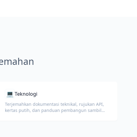
rjemahan
💻
Teknologi
Terjemahkan dokumentasi teknikal, rujukan API,
kertas putih, dan panduan pembangun sambil
mengekalkan petikan kod, pemformatan, dan
istilah teknikal.