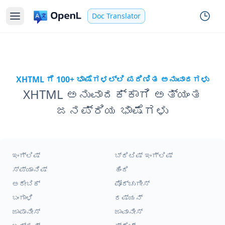
Doc Translator
XHTML ಗೆ 100+ ಭಾಷೆಗಳಲ್ಲಿ ಪರಿಣಿತ ಅನುವಾದಗಳು
XHTML ಅನುವಾದಕ್ಕಾಗಿ ಅತ್ಯಂತ
ಜನಪ್ರಿಯ ಭಾಷೆಗಳು
ಇಂಗ್ಲಿಷ್
ಬ್ರಿಟಿಷ್ ಇಂಗ್ಲಿಷ್
ಸ್ಪ್ಯಾನಿಷ್
ಹಿಂದಿ
ಅರೇಬಿಕ್
ಪೋರ್ಚುಗೀಸ್
ಬಂಗಾಳಿ
ರಷ್ಯನ್
ಜಾಪಾನೀಸ್
ಜಾವಾನೀಸ್