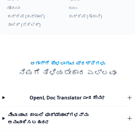
ಯೊರುಬಾ
ಜುಲು
ಕುರ್ದಿಷ್ (ಕುರ್ಮಾಂಜಿ)
ಕುರ್ದಿಷ್ (ಸೊರಾನಿ)
ತಾಜಿಕ್ (ಸಿರಿಲಿಕ್)
ಆಗಾಗ್ಗೆ ಕೇಳಲಾಗುವ ಪ್ರಶ್ನೆಗಳು
ನಿಮಗೆ ತಿಳಿಯಬೇಕಾದ ಎಲ್ಲವೂ
OpenL Doc Translator ಎಂದರೇನು?
ನೀವು ಯಾವ ದಾಖಲೆ ಫಾರ್ಮ್ಯಾಟ್‌ಗಳನ್ನು
ಅನುವಾದಿಸಬಹುದು?