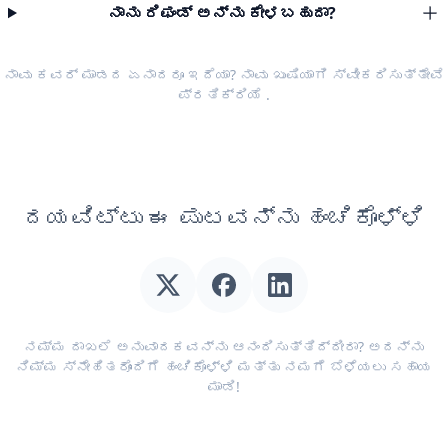
ನಾನು ರಿಫಂಡ್ ಅನ್ನು ಕೇಳಬಹುದಾ?
ನಾವು ಕವರ್ ಮಾಡದ ಏನಾದರೂ ಇದೆಯಾ? ನಾವು ಖುಷಿಯಾಗಿ ಸ್ವೀಕರಿಸುತ್ತೇವೆ
ಪ್ರತಿಕ್ರಿಯೆ
.
ದಯವಿಟ್ಟು ಈ ಪುಟವನ್ನು ಹಂಚಿಕೊಳ್ಳಿ
ನಮ್ಮ ದಾಖಲೆ ಅನುವಾದಕವನ್ನು ಆನಂದಿಸುತ್ತಿದ್ದೀರಾ? ಅದನ್ನು
ನಿಮ್ಮ ಸ್ನೇಹಿತರೊಂದಿಗೆ ಹಂಚಿಕೊಳ್ಳಿ ಮತ್ತು ನಮಗೆ ಬೆಳೆಯಲು ಸಹಾಯ
ಮಾಡಿ!