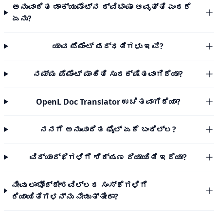
ಅನುವಾದಿತ ಡಾಕ್ಯುಮೆಂಟ್‌ನ ದ್ವಿಭಾಷಾ ಆವೃತ್ತಿ ಎಂದರೆ
ಏನು?
ಯಾವ ಪೆಮೆಂಟ್ ಪದ್ಧತಿಗಳು ಇವೆ?
ನಮ್ಮ ಪೆಮೆಂಟ್ ಮಾಹಿತಿ ಸುರಕ್ಷಿತವಾಗಿದೆಯಾ?
OpenL Doc Translator ಉಚಿತವಾಗಿದೆಯಾ?
ನನಗೆ ಅನುವಾದಿತ ಫೈಲ್ ಏಕೆ ಬಂದಿಲ್ಲ?
ವಿದ್ಯಾರ್ಥಿಗಳಿಗೆ ಶಿಕ್ಷಣ ರಿಯಾಯಿತಿ ಇದೆಯಾ?
ನೀವು ಲಾಭೋದ್ದೇಶವಿಲ್ಲದ ಸಂಸ್ಥೆಗಳಿಗೆ
ರಿಯಾಯಿತಿಗಳನ್ನು ನೀಡುತ್ತೀರಾ?