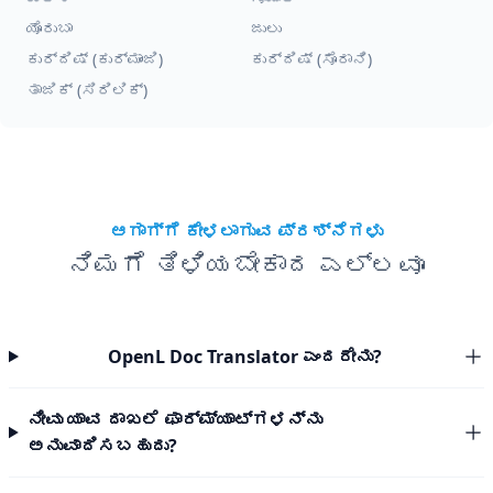
ಯೊರುಬಾ
ಜುಲು
ಕುರ್ದಿಷ್ (ಕುರ್ಮಾಂಜಿ)
ಕುರ್ದಿಷ್ (ಸೊರಾನಿ)
ತಾಜಿಕ್ (ಸಿರಿಲಿಕ್)
ಆಗಾಗ್ಗೆ ಕೇಳಲಾಗುವ ಪ್ರಶ್ನೆಗಳು
ನಿಮಗೆ ತಿಳಿಯಬೇಕಾದ ಎಲ್ಲವೂ
OpenL Doc Translator ಎಂದರೇನು?
ನೀವು ಯಾವ ದಾಖಲೆ ಫಾರ್ಮ್ಯಾಟ್‌ಗಳನ್ನು
ಅನುವಾದಿಸಬಹುದು?