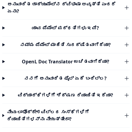
ಅನುವಾದಿತ ಡಾಕ್ಯುಮೆಂಟ್‌ನ ದ್ವಿಭಾಷಾ ಆವೃತ್ತಿ ಎಂದರೆ
ಏನು?
ಯಾವ ಪೆಮೆಂಟ್ ಪದ್ಧತಿಗಳು ಇವೆ?
ನಮ್ಮ ಪೆಮೆಂಟ್ ಮಾಹಿತಿ ಸುರಕ್ಷಿತವಾಗಿದೆಯಾ?
OpenL Doc Translator ಉಚಿತವಾಗಿದೆಯಾ?
ನನಗೆ ಅನುವಾದಿತ ಫೈಲ್ ಏಕೆ ಬಂದಿಲ್ಲ?
ವಿದ್ಯಾರ್ಥಿಗಳಿಗೆ ಶಿಕ್ಷಣ ರಿಯಾಯಿತಿ ಇದೆಯಾ?
ನೀವು ಲಾಭೋದ್ದೇಶವಿಲ್ಲದ ಸಂಸ್ಥೆಗಳಿಗೆ
ರಿಯಾಯಿತಿಗಳನ್ನು ನೀಡುತ್ತೀರಾ?