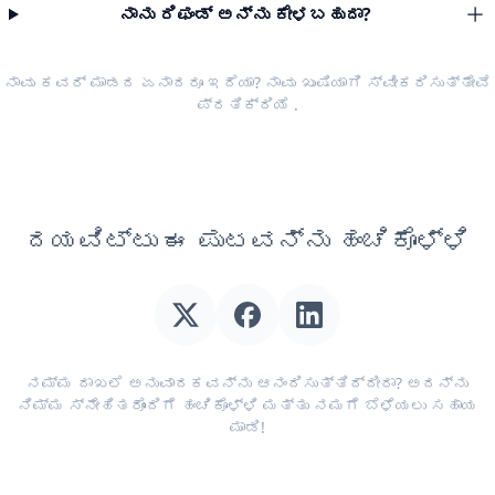
ನಾನು ರಿಫಂಡ್ ಅನ್ನು ಕೇಳಬಹುದಾ?
ನಾವು ಕವರ್ ಮಾಡದ ಏನಾದರೂ ಇದೆಯಾ? ನಾವು ಖುಷಿಯಾಗಿ ಸ್ವೀಕರಿಸುತ್ತೇವೆ
ಪ್ರತಿಕ್ರಿಯೆ
.
ದಯವಿಟ್ಟು ಈ ಪುಟವನ್ನು ಹಂಚಿಕೊಳ್ಳಿ
ನಮ್ಮ ದಾಖಲೆ ಅನುವಾದಕವನ್ನು ಆನಂದಿಸುತ್ತಿದ್ದೀರಾ? ಅದನ್ನು
ನಿಮ್ಮ ಸ್ನೇಹಿತರೊಂದಿಗೆ ಹಂಚಿಕೊಳ್ಳಿ ಮತ್ತು ನಮಗೆ ಬೆಳೆಯಲು ಸಹಾಯ
ಮಾಡಿ!