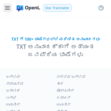
Doc Translator
TXT ಗೆ 100+ ಭಾಷೆಗಳಲ್ಲಿ ಪರಿಣಿತ ಅನುವಾದಗಳು
TXT ಅನುವಾದಕ್ಕಾಗಿ ಅತ್ಯಂತ
ಜನಪ್ರಿಯ ಭಾಷೆಗಳು
ಇಂಗ್ಲಿಷ್
ಬ್ರಿಟಿಷ್ ಇಂಗ್ಲಿಷ್
ಸ್ಪ್ಯಾನಿಷ್
ಹಿಂದಿ
ಅರೇಬಿಕ್
ಪೋರ್ಚುಗೀಸ್
ಬಂಗಾಳಿ
ರಷ್ಯನ್
ಜಾಪಾನೀಸ್
ಜಾವಾನೀಸ್