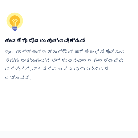
ಪಾವತಿಗೂ ಮೊದಲು ಪೂರ್ವವೀಕ್ಷಣೆ
ಮೂಲ ಫಾರ್ಮ್ಯಾಟ್ ಮತ್ತು ಲೇಔಟ್ ಹಾಗೆಯೇ ಉಳಿಸಿಕೊಂಡಿರುವ
ನಿಮ್ಮ ಡಾಕ್ಯುಮೆಂಟ್‌ನ ಭಾಗಶಃ ಅನುವಾದದ ಮಾದರಿಯನ್ನು
ಪರಿಶೀಲಿಸಿ. ಪ್ರತಿದಿನ ಉಚಿತ ಪೂರ್ವವೀಕ್ಷಣೆ
ಲಭ್ಯವಿದೆ.