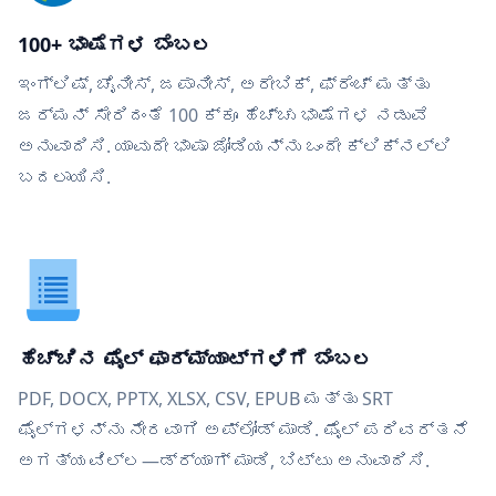
100+ ಭಾಷೆಗಳ ಬೆಂಬಲ
ಇಂಗ್ಲಿಷ್, ಚೈನೀಸ್, ಜಪಾನೀಸ್, ಅರೇಬಿಕ್, ಫ್ರೆಂಚ್ ಮತ್ತು
ಜರ್ಮನ್ ಸೇರಿದಂತೆ 100 ಕ್ಕೂ ಹೆಚ್ಚು ಭಾಷೆಗಳ ನಡುವೆ
ಅನುವಾದಿಸಿ. ಯಾವುದೇ ಭಾಷಾ ಜೋಡಿಯನ್ನು ಒಂದೇ ಕ್ಲಿಕ್‌ನಲ್ಲಿ
ಬದಲಾಯಿಸಿ.
ಹೆಚ್ಚಿನ ಫೈಲ್ ಫಾರ್ಮ್ಯಾಟ್‌ಗಳಿಗೆ ಬೆಂಬಲ
PDF, DOCX, PPTX, XLSX, CSV, EPUB ಮತ್ತು SRT
ಫೈಲ್‌ಗಳನ್ನು ನೇರವಾಗಿ ಅಪ್ಲೋಡ್ ಮಾಡಿ. ಫೈಲ್ ಪರಿವರ್ತನೆ
ಅಗತ್ಯವಿಲ್ಲ—ಡ್ರ್ಯಾಗ್ ಮಾಡಿ, ಬಿಟ್ಟು ಅನುವಾದಿಸಿ.