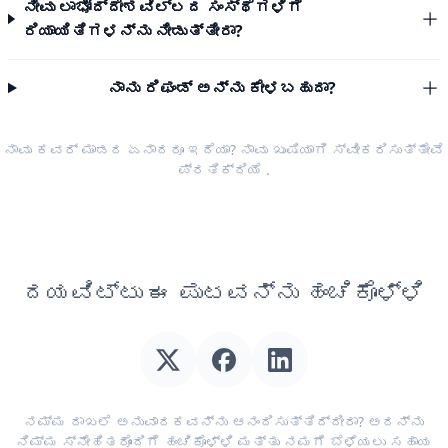
ನೀವು ಲಾಭೋದ್ದೇಶವಿಲ್ಲದ ಸಂಸ್ಥೆಗಳಿಗೆ
ರಿಯಾಯಿತಿಗಳನ್ನು ನೀಡುತ್ತೀರಾ?
ನಾನು ರಿಫಂಡ್ ಅನ್ನು ಕೇಳಬಹುದಾ?
ನಾವು ಕವರ್ ಮಾಡದ ಏನಾದರೂ ಇದೆಯಾ? ನಾವು ಖುಷಿಯಾಗಿ ಸ್ವೀಕರಿಸುತ್ತೇವೆ
ಪ್ರತಿಕ್ರಿಯೆ
.
ದಯವಿಟ್ಟು ಈ ಪುಟವನ್ನು ಹಂಚಿಕೊಳ್ಳಿ
ನಮ್ಮ ದಾಖಲೆ ಅನುವಾದಕವನ್ನು ಆನಂದಿಸುತ್ತಿದ್ದೀರಾ? ಅದನ್ನು
ನಿಮ್ಮ ಸ್ನೇಹಿತರೊಂದಿಗೆ ಹಂಚಿಕೊಳ್ಳಿ ಮತ್ತು ನಮಗೆ ಬೆಳೆಯಲು ಸಹಾಯ