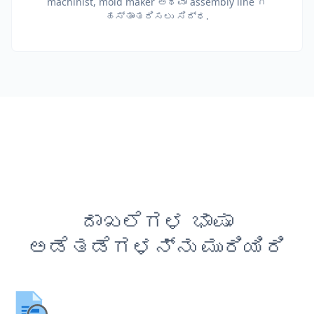
machinist, mold maker ಅಥವಾ assembly line ಗೆ
ಹಸ್ತಾಂತರಿಸಲು ಸಿದ್ಧ.
ದಾಖಲೆಗಳ ಭಾಷಾ
ಅಡೆತಡೆಗಳನ್ನು ಮುರಿಯಿರಿ