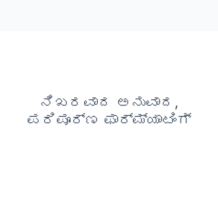
ನಿಖರವಾದ ಅನುವಾದ,
ಪರಿಪೂರ್ಣ ಫಾರ್ಮ್ಯಾಟಿಂಗ್