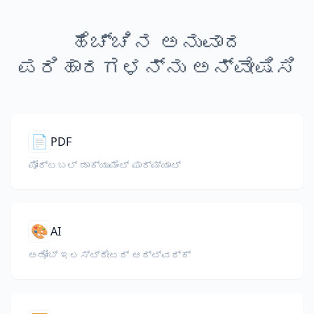
ಹೆಚ್ಚಿನ ಅನುವಾದ
ಪರಿಹಾರಗಳನ್ನು ಅನ್ವೇಷಿಸಿ
📄
PDF
ಪೋರ್ಟಬಲ್ ಡಾಕ್ಯುಮೆಂಟ್ ಫಾರ್ಮ್ಯಾಟ್
🎨
AI
ಅಡೋಬ್ ಇಲಸ್ಟ್ರೇಟರ್ ಆರ್ಟ್‌ವರ್ಕ್