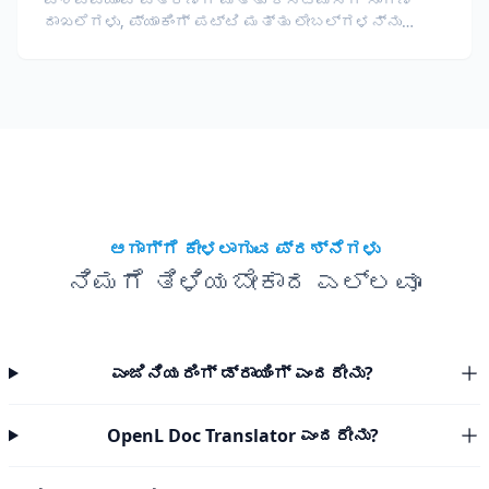
ದಾಖಲೆಗಳು, ಪ್ಯಾಕಿಂಗ್ ಪಟ್ಟಿ ಮತ್ತು ಲೇಬಲ್‌ಗಳನ್ನು
ಅನುವಾದಿಸಿ.
ಆಗಾಗ್ಗೆ ಕೇಳಲಾಗುವ ಪ್ರಶ್ನೆಗಳು
ನಿಮಗೆ ತಿಳಿಯಬೇಕಾದ ಎಲ್ಲವೂ
ಎಂಜಿನಿಯರಿಂಗ್ ಡ್ರಾಯಿಂಗ್ ಎಂದರೇನು?
OpenL Doc Translator ಎಂದರೇನು?