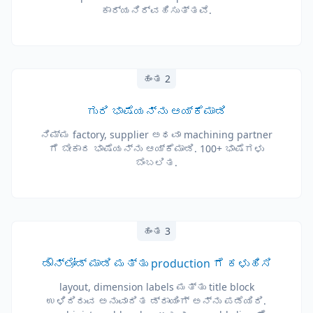
ಕಾರ್ಯನಿರ್ವಹಿಸುತ್ತವೆ.
ಹಂತ 2
ಗುರಿ ಭಾಷೆಯನ್ನು ಆಯ್ಕೆಮಾಡಿ
ನಿಮ್ಮ factory, supplier ಅಥವಾ machining partner
ಗೆ ಬೇಕಾದ ಭಾಷೆಯನ್ನು ಆಯ್ಕೆಮಾಡಿ. 100+ ಭಾಷೆಗಳು
ಬೆಂಬಲಿತ.
ಹಂತ 3
ಡೌನ್‌ಲೋಡ್ ಮಾಡಿ ಮತ್ತು production ಗೆ ಕಳುಹಿಸಿ
layout, dimension labels ಮತ್ತು title block
ಉಳಿದಿರುವ ಅನುವಾದಿತ ಡ್ರಾಯಿಂಗ್ ಅನ್ನು ಪಡೆಯಿರಿ.