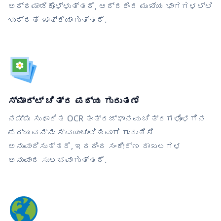
ಅರ್ಥಮಾಡಿಕೊಳ್ಳುತ್ತದೆ, ಆದ್ದರಿಂದ ಮುಖ್ಯ ಭಾಗಗಳಲ್ಲಿ
ಶುದ್ಧತೆ ಖಾತ್ರಿಯಾಗುತ್ತದೆ.
ಸ್ಮಾರ್ಟ್ ಚಿತ್ರ ಪಠ್ಯ ಗುರುತಣೆ
ನಮ್ಮ ಸುಧಾರಿತ OCR ತಂತ್ರಜ್ಞಾನವು ಚಿತ್ರಗಳೊಳಗಿನ
ಪಠ್ಯವನ್ನು ಸ್ವಯಂಚಾಲಿತವಾಗಿ ಗುರುತಿಸಿ
ಅನುವಾದಿಸುತ್ತದೆ, ಇದರಿಂದ ಸಂಕೀರ್ಣ ದಾಖಲಗಳ
ಅನುವಾದ ಸುಲಭವಾಗುತ್ತದೆ.