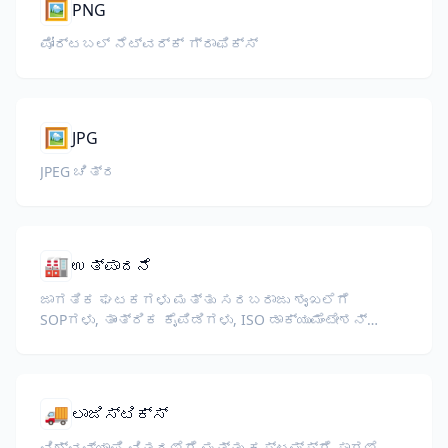
🖼️
PNG
ಪೋರ್ಟಬಲ್ ನೆಟ್‌ವರ್ಕ್ ಗ್ರಾಫಿಕ್ಸ್
🖼️
JPG
JPEG ಚಿತ್ರ
🏭
ಉತ್ಪಾದನೆ
ಜಾಗತಿಕ ಘಟಕಗಳು ಮತ್ತು ಸರಬರಾಜು ಶೃಂಖಲೆಗೆ
SOPಗಳು, ತಾಂತ್ರಿಕ ಕೈಪಿಡಿಗಳು, ISO ಡಾಕ್ಯುಮೆಂಟೇಶನ್
ಮತ್ತು ಉಪಕರಣ ಸ್ಪೆಕ್ಸ್ ಅನ್ನು ಅನುವಾದಿಸಿ.
🚚
ಲಾಜಿಸ್ಟಿಕ್ಸ್
ವಿಶ್ವವ್ಯಾಪಿ ವಿತರಣೆಗೆ ಮತ್ತು ಕಸ್ಟಮ್ಸ್‌ಗೆ ಸಾಗಣೆ