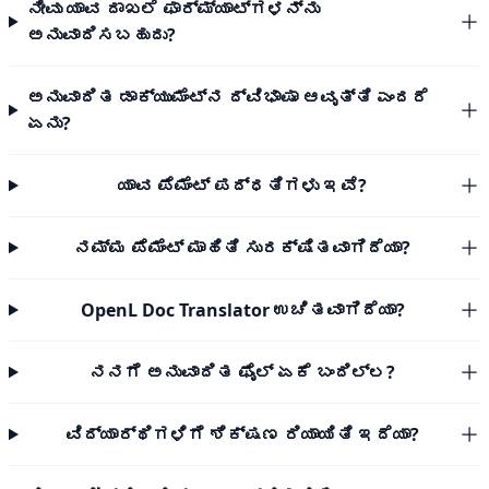
ನೀವು ಯಾವ ದಾಖಲೆ ಫಾರ್ಮ್ಯಾಟ್‌ಗಳನ್ನು
ಅನುವಾದಿಸಬಹುದು?
ಅನುವಾದಿತ ಡಾಕ್ಯುಮೆಂಟ್‌ನ ದ್ವಿಭಾಷಾ ಆವೃತ್ತಿ ಎಂದರೆ
ಏನು?
ಯಾವ ಪೆಮೆಂಟ್ ಪದ್ಧತಿಗಳು ಇವೆ?
ನಮ್ಮ ಪೆಮೆಂಟ್ ಮಾಹಿತಿ ಸುರಕ್ಷಿತವಾಗಿದೆಯಾ?
OpenL Doc Translator ಉಚಿತವಾಗಿದೆಯಾ?
ನನಗೆ ಅನುವಾದಿತ ಫೈಲ್ ಏಕೆ ಬಂದಿಲ್ಲ?
ವಿದ್ಯಾರ್ಥಿಗಳಿಗೆ ಶಿಕ್ಷಣ ರಿಯಾಯಿತಿ ಇದೆಯಾ?