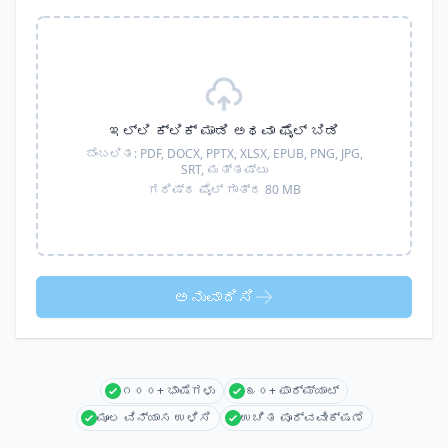
ಇಲ್ಲಿ ಕ್ಲಿಕ್ ಮಾಡಿ ಅಥವಾ ಫೈಲ್ ಬಿಡಿ
ಬೆಂಬಲಿತ:
PDF, DOCX, PPTX, XLSX, EPUB, PNG, JPG,
SRT,
ಮತ್ತಷ್ಟು
ಗರಿಷ್ಠ ಫೈಲ್ ಗಾತ್ರ 80 MB
ಅನುವಾದಿಸಿ
೧೦೦+ ಭಾಷೆಗಳು
೩೦+ ಫಾರ್ಮ್ಯಾಟ್
ಮೂಲ ವಿನ್ಯಾಸ ಉಳಿಸಿ
ಉಚಿತ ಪೂರ್ವವೀಕ್ಷಣೆ