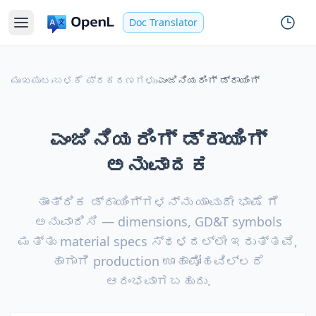
Doc Translator
ಮುಖಪುಟ
›
ಬಳಕೆ ಪ್ರಕರಣಗಳು
›
ಎಂಜಿನಿಯರಿಂಗ್ ಡ್ರಾಯಿಂಗ್
ಎಂಜಿನಿಯರಿಂಗ್ ಡ್ರಾಯಿಂಗ್
ಅನುವಾದಕ
ತಾಂತ್ರಿಕ ಡ್ರಾಯಿಂಗ್‌ಗಳನ್ನು ಯಾವುದೇ ಭಾಷೆ ಗೆ
ಅನುವಾದಿಸಿ — dimensions, GD&T symbols
ಮತ್ತು material specs ಸ್ಥಳದಲ್ಲೇ ಇರುತ್ತವೆ,
ಹಾಗಾಗಿ production ಊಹಾಪೋಹವಿಲ್ಲದೆ
ಆರಂಭವಾಗಬಹುದು.