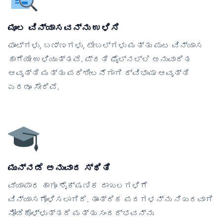
ಮೂಲ ವಿನ್ಯಾಸವನ್ನು ಉಳಿಸಿ
ಫಾಂಟ್‌ಗಳು, ಬಣ್ಣಗಳು, ಟೇಬಲ್‌ಗಳು ಮತ್ತು ಪುಟ ವಿನ್ಯಾಸ
ಹಾಗೆಯೇ ಉಳಿಯುತ್ತವೆ. ಪ್ರತಿ ಫೈಲ್‌ನಲ್ಲಿ ಅನುವಾದಿತ
ಆವೃತ್ತಿ ಮತ್ತು ಪರಿಶೀಲನೆಗಾಗಿ ದ್ವಿಭಾಷಾ ಆವೃತ್ತಿ
ಎರಡೂ ಸೇರಿವೆ.
ಮುನ್ನಡೆ ಅನುವಾದ ಸ್ಥಿತಿ
ವ್ಯಾಪಾರ ಹಾಗೂ ಶೈಕ್ಷಣಿಕ ದಾಖಲಗಳಿಗೆ
ವಿನ್ಯಾಸಗೊಳಿಸಲಾಗಿದೆ. ತಾಂತ್ರಿಕ ಪದಗಳನ್ನು ನಿಖರವಾಗಿ
ನೋಡಿಕೊಳ್ಳುತ್ತದೆ ಮತ್ತು ಸಂದರ್ಭವನ್ನು