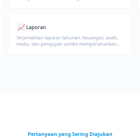
diagram yang tetap utuh.
📈
Laporan
Terjemahkan laporan tahunan, keuangan, audit,
medis, dan pengujian sambil mempertahankan
KPI, terminologi kepatuhan, catatan peninjau, dan
bukti pendukung.
Pertanyaan yang Sering Diajukan