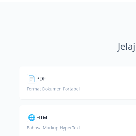
Jela
📄
PDF
Format Dokumen Portabel
🌐
HTML
Bahasa Markup HyperText