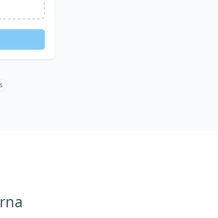
s
rna