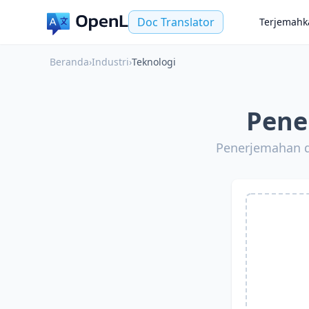
Doc Translator
Terjemahk
Beranda
›
Industri
›
Teknologi
Pene
Penerjemahan d