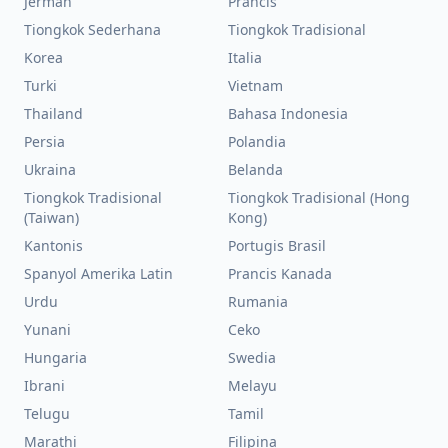
Jerman
Prancis
Tiongkok Sederhana
Tiongkok Tradisional
Korea
Italia
Turki
Vietnam
Thailand
Bahasa Indonesia
Persia
Polandia
Ukraina
Belanda
Tiongkok Tradisional
Tiongkok Tradisional (Hong
(Taiwan)
Kong)
Kantonis
Portugis Brasil
Spanyol Amerika Latin
Prancis Kanada
Urdu
Rumania
Yunani
Ceko
Hungaria
Swedia
Ibrani
Melayu
Telugu
Tamil
Marathi
Filipina