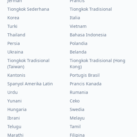
Jerman
Prancis
Tiongkok Sederhana
Tiongkok Tradisional
Korea
Italia
Turki
Vietnam
Thailand
Bahasa Indonesia
Persia
Polandia
Ukraina
Belanda
Tiongkok Tradisional
Tiongkok Tradisional (Hong
(Taiwan)
Kong)
Kantonis
Portugis Brasil
Spanyol Amerika Latin
Prancis Kanada
Urdu
Rumania
Yunani
Ceko
Hungaria
Swedia
Ibrani
Melayu
Telugu
Tamil
Marathi
Filipina