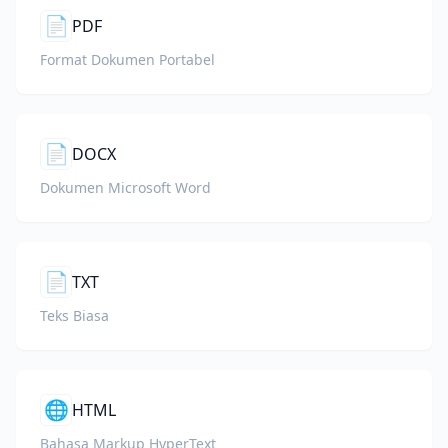
📄
PDF
Format Dokumen Portabel
📄
DOCX
Dokumen Microsoft Word
📄
TXT
Teks Biasa
🌐
HTML
Bahasa Markup HyperText