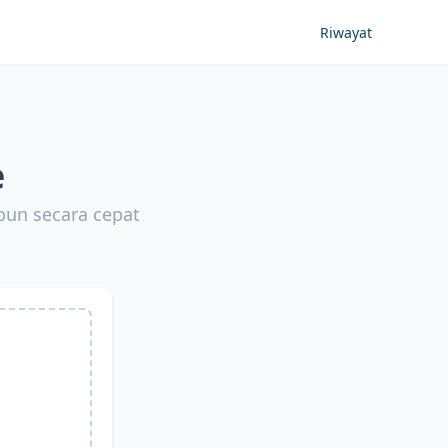
Riwayat
e
pun secara cepat