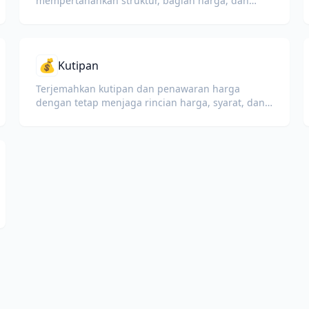
mempertahankan struktur, bagian harga, dan
nada persuasif.
💰
Kutipan
Terjemahkan kutipan dan penawaran harga
dengan tetap menjaga rincian harga, syarat, dan
ketentuan pembayaran.