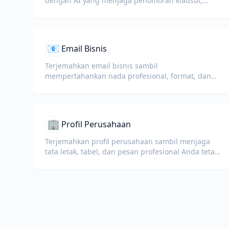
dengan AI yang menjaga penomoran klausul,
istilah yang didefinisikan, dan blok tanda tangan.
📧
Email Bisnis
Terjemahkan email bisnis sambil
mempertahankan nada profesional, format, dan
blok tanda tangan.
🏢
Profil Perusahaan
Terjemahkan profil perusahaan sambil menjaga
tata letak, tabel, dan pesan profesional Anda tetap
utuh dalam berbagai bahasa.