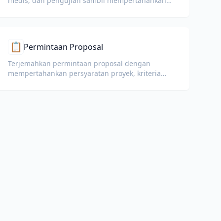
medis, dan pengujian sambil mempertahankan
KPI, terminologi kepatuhan, catatan peninjau, dan
bukti pendukung.
📋
Permintaan Proposal
Terjemahkan permintaan proposal dengan
mempertahankan persyaratan proyek, kriteria
evaluasi, panduan pengajuan, dan tenggat waktu.