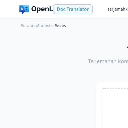
Doc Translator
Terjemahk
Beranda
›
Industri
›
Bisnis
Terjemahan kont