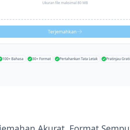
Ukuran file maksimal 80 MB
Terjemahkan
100+ Bahasa
30+ Format
Pertahankan Tata Letak
Pratinjau Grati
rjemahan Akurat, Format Sempu