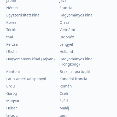
Japán
Jávai
Német
Francia
Egyszerűsített kínai
Hagyományos kínai
Koreai
Olasz
Török
Vietnámi
thai
Indonéz
Perzsa
Lengyel
Ukrán
Holland
Hagyományos kínai (Tajvan)
Hagyományos kínai
(Hongkong)
Kantoni
Brazíliai portugál
Latin-amerikai spanyol
Kanadai francia
urdu
Román
Görög
Cseh
Magyar
Svéd
Héber
Maláj
telugu
tamil