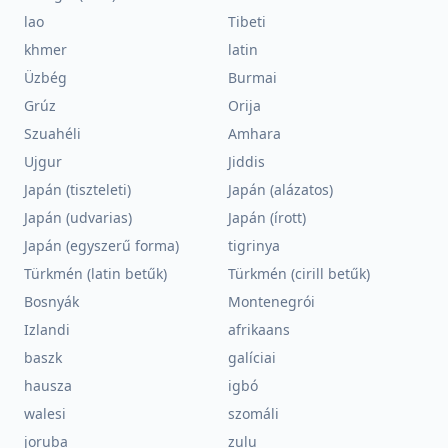
lao
Tibeti
khmer
latin
Üzbég
Burmai
Grúz
Orija
Szuahéli
Amhara
Ujgur
Jiddis
Japán (tiszteleti)
Japán (alázatos)
Japán (udvarias)
Japán (írott)
Japán (egyszerű forma)
tigrinya
Türkmén (latin betűk)
Türkmén (cirill betűk)
Bosnyák
Montenegrói
Izlandi
afrikaans
baszk
galíciai
hausza
igbó
walesi
szomáli
joruba
zulu