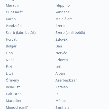
Maráthi
Filippínó
Gudzsaráti
kannada
Kazah
Malajálam
Pandzsábi
Szerb
Szerb (latin betűk)
Szerb (cirill betűk)
Horvát
Szlovák
Bolgár
Dán
Finn
Norvég
Nepáli
Szlovén
Észt
Lett
Litván
Albán
Örmény
Azerbajdzsáni
Belarusz
Katalán
Haiti kreol
Ír
Macedón
Máltai
Mongol (cirill)
Szinhala