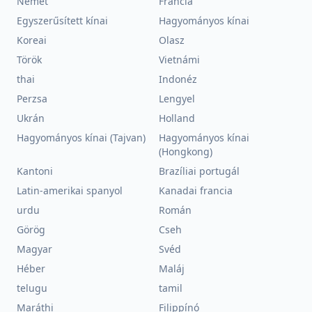
Német
Francia
Egyszerűsített kínai
Hagyományos kínai
Koreai
Olasz
Török
Vietnámi
thai
Indonéz
Perzsa
Lengyel
Ukrán
Holland
Hagyományos kínai (Tajvan)
Hagyományos kínai
(Hongkong)
Kantoni
Brazíliai portugál
Latin-amerikai spanyol
Kanadai francia
urdu
Román
Görög
Cseh
Magyar
Svéd
Héber
Maláj
telugu
tamil
Maráthi
Filippínó