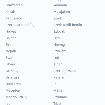
Gudzsaráti
kannada
Kazah
Malajálam
Pandzsábi
Szerb
Szerb (latin betűk)
Szerb (cirill betűk)
Horvát
Szlovák
Bolgár
Dán
Finn
Norvég
Nepáli
Szlovén
Észt
Lett
Litván
Albán
Örmény
Azerbajdzsáni
Belarusz
Katalán
Haiti kreol
Ír
Macedón
Máltai
Mongol (cirill)
Szinhala
lao
Tibeti