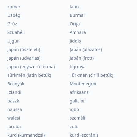
khmer
latin
Üzbég
Burmai
Grúz
Orija
Szuahéli
Amhara
Ujgur
Jiddis
Japán (tiszteleti)
Japán (alázatos)
Japán (udvarias)
Japán (írott)
Japán (egyszerű forma)
tigrinya
Türkmén (latin betűk)
Türkmén (cirill betűk)
Bosnyák
Montenegrói
Izlandi
afrikaans
baszk
galíciai
hausza
igbó
walesi
szomáli
joruba
zulu
kurd (kurmandzsi)
kurd (szoráni)