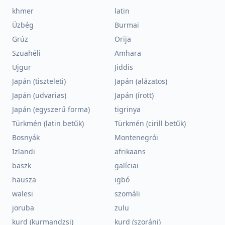
khmer
latin
Üzbég
Burmai
Grúz
Orija
Szuahéli
Amhara
Ujgur
Jiddis
Japán (tiszteleti)
Japán (alázatos)
Japán (udvarias)
Japán (írott)
Japán (egyszerű forma)
tigrinya
Türkmén (latin betűk)
Türkmén (cirill betűk)
Bosnyák
Montenegrói
Izlandi
afrikaans
baszk
galíciai
hausza
igbó
walesi
szomáli
joruba
zulu
kurd (kurmandzsi)
kurd (szoráni)