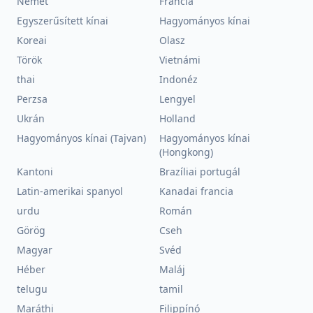
Német
Francia
Egyszerűsített kínai
Hagyományos kínai
Koreai
Olasz
Török
Vietnámi
thai
Indonéz
Perzsa
Lengyel
Ukrán
Holland
Hagyományos kínai (Tajvan)
Hagyományos kínai
(Hongkong)
Kantoni
Brazíliai portugál
Latin-amerikai spanyol
Kanadai francia
urdu
Román
Görög
Cseh
Magyar
Svéd
Héber
Maláj
telugu
tamil
Maráthi
Filippínó