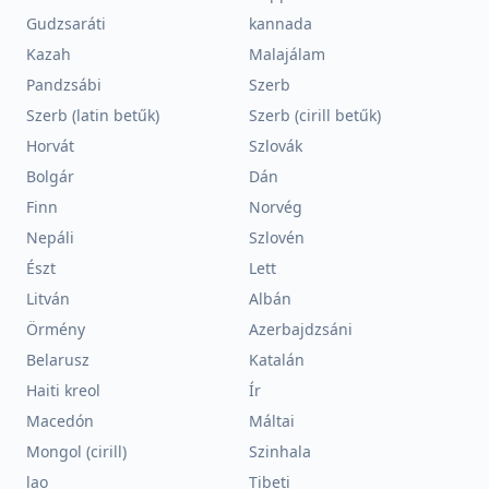
Gudzsaráti
kannada
Kazah
Malajálam
Pandzsábi
Szerb
Szerb (latin betűk)
Szerb (cirill betűk)
Horvát
Szlovák
Bolgár
Dán
Finn
Norvég
Nepáli
Szlovén
Észt
Lett
Litván
Albán
Örmény
Azerbajdzsáni
Belarusz
Katalán
Haiti kreol
Ír
Macedón
Máltai
Mongol (cirill)
Szinhala
lao
Tibeti