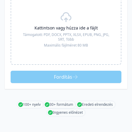
Kattintson vagy húzza ide a fájlt
Támogatott:
PDF, DOCX, PPTX, XLSX, EPUB, PNG, JPG,
SRT,
Több
Maximális fájlméret 80 MB
Fordítás
100+ nyelv
30+ formátum
Eredeti elrendezés
Ingyenes előnézet