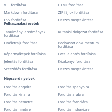
VTT fordítása
HTML fordítása
Markdown fordítása
ZIP fájlok fordítása
CSV fordítása
Összes megtekintése
Felhasználási esetek
Tanulmányi eredmények
Kutatási dolgozat fordítása
fordítása
Önéletrajz fordítása
Beolvasott dokumentum
fordítása
Képernyőképek fordítása
Éves jelentés fordítása
Jelentés fordítása
Kézikönyv fordítása
Szerződés fordítása
Összes megtekintése
Népszerű nyelvek
Fordítás angolra
Fordítás spanyolra
Fordítás kínaira
Fordítás arabra
Fordítás németre
Fordítás franciára
Fordítás hindire
Fordítás indonézre