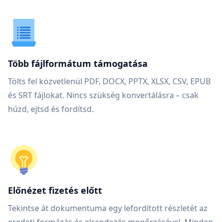
Több fájlformátum támogatása
Tölts fel közvetlenül PDF, DOCX, PPTX, XLSX, CSV, EPUB
és SRT fájlokat. Nincs szükség konvertálásra – csak
húzd, ejtsd és fordítsd.
Előnézet fizetés előtt
Tekintse át dokumentuma egy lefordított részletét az