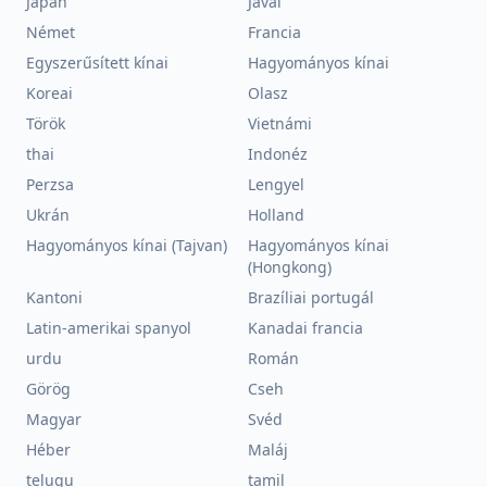
Japán
Jávai
Német
Francia
Egyszerűsített kínai
Hagyományos kínai
Koreai
Olasz
Török
Vietnámi
thai
Indonéz
Perzsa
Lengyel
Ukrán
Holland
Hagyományos kínai (Tajvan)
Hagyományos kínai
(Hongkong)
Kantoni
Brazíliai portugál
Latin-amerikai spanyol
Kanadai francia
urdu
Román
Görög
Cseh
Magyar
Svéd
Héber
Maláj
telugu
tamil