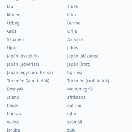
lao
Tibeti
khmer
latin
Üzbég
Burmai
Grúz
Orija
Szuahéli
Amhara
Ujgur
Jiddis
Japán (tiszteleti)
Japán (alázatos)
Japán (udvarias)
Japán (írott)
Japán (egyszerű forma)
tigrinya
Türkmén (latin betűk)
Türkmén (cirill betűk)
Bosnyák
Montenegrói
Izlandi
afrikaans
baszk
galíciai
hausza
igbó
walesi
szomáli
joruba
zulu