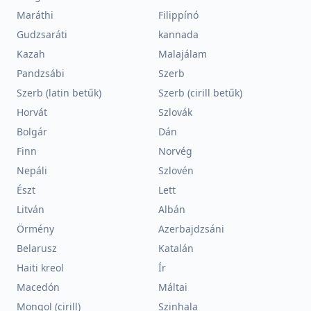
Maráthi
Filippínó
Gudzsaráti
kannada
Kazah
Malajálam
Pandzsábi
Szerb
Szerb (latin betűk)
Szerb (cirill betűk)
Horvát
Szlovák
Bolgár
Dán
Finn
Norvég
Nepáli
Szlovén
Észt
Lett
Litván
Albán
Örmény
Azerbajdzsáni
Belarusz
Katalán
Haiti kreol
Ír
Macedón
Máltai
Mongol (cirill)
Szinhala