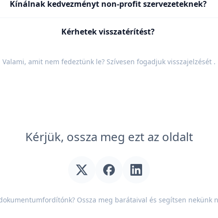
Kínálnak kedvezményt non-profit szervezeteknek?
Kérhetek visszatérítést?
Valami, amit nem fedeztünk le? Szívesen fogadjuk
visszajelzését
.
Kérjük, ossza meg ezt az oldalt
 dokumentumfordítónk? Ossza meg barátaival és segítsen nekünk 