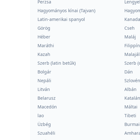
Perzsa
Lengye
Hagyományos kínai (Tajvan)
Hagyom
Latin-amerikai spanyol
Kanadai
Görög
Cseh
Héber
Maláj
Maráthi
Filippí
Kazah
Malajá
Szerb (latin betűk)
Szerb (c
Bolgár
Dán
Nepáli
Szlové
Litván
Albán
Belarusz
Katalá
Macedón
Máltai
lao
Tibeti
Üzbég
Burmai
Szuahéli
Amhar