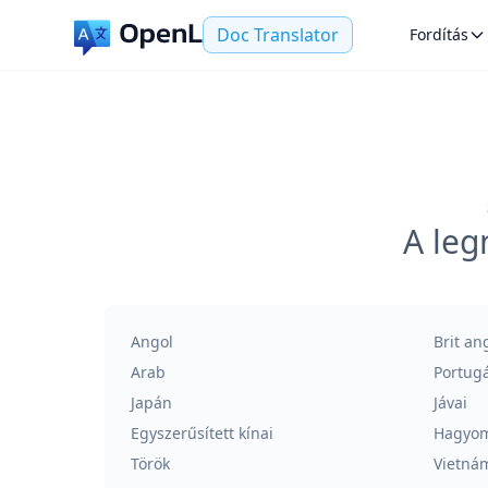
Doc Translator
Fordítás
A leg
Angol
Brit an
Arab
Portugá
Japán
Jávai
Egyszerűsített kínai
Hagyom
Török
Vietná