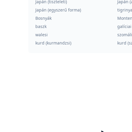
Japán (tiszteleti)
Japán (
Japán (egyszerű forma)
tigriny
Bosnyák
Monten
baszk
galíciai
walesi
szomál
kurd (kurmandzsi)
kurd (s