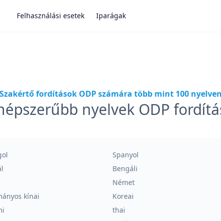
Felhasználási esetek
Iparágak
Szakértő fordítások ODP számára több mint 100 nyelve
népszerűbb nyelvek ODP fordít
gol
Spanyol
l
Bengáli
Német
ányos kínai
Koreai
mi
thai