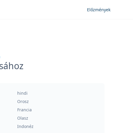
Előzmények
n
ásához
hindi
Orosz
Francia
Olasz
Indonéz