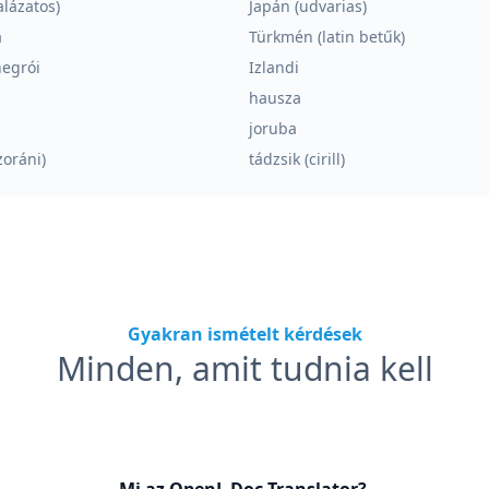
alázatos)
Japán (udvarias)
a
Türkmén (latin betűk)
egrói
Izlandi
hausza
i
joruba
zoráni)
tádzsik (cirill)
Gyakran ismételt kérdések
Minden, amit tudnia kell