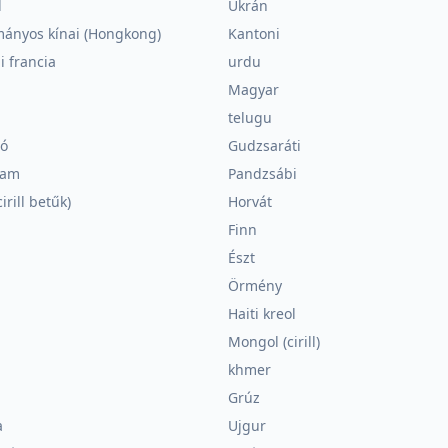
l
Ukrán
ányos kínai (Hongkong)
Kantoni
 francia
urdu
Magyar
telugu
nó
Gudzsaráti
lam
Pandzsábi
irill betűk)
Horvát
Finn
n
Észt
Örmény
n
Haiti kreol
Mongol (cirill)
khmer
Grúz
a
Ujgur