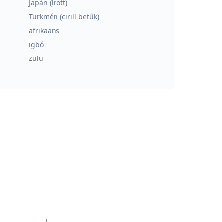
Japán (írott)
Türkmén (cirill betűk)
afrikaans
igbó
zulu