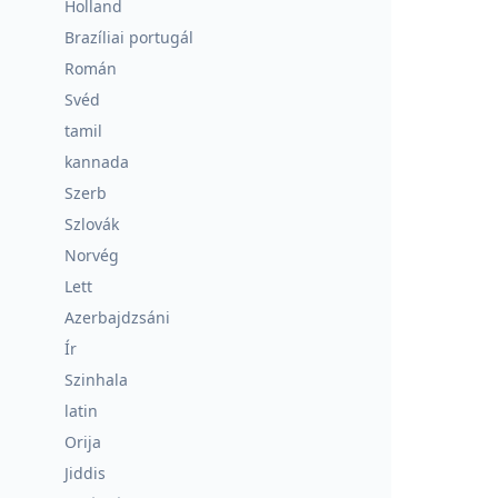
Holland
Brazíliai portugál
Román
Svéd
tamil
kannada
Szerb
Szlovák
Norvég
Lett
Azerbajdzsáni
Ír
Szinhala
latin
Orija
Jiddis