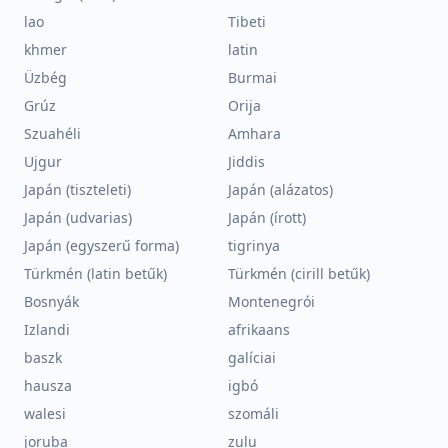
lao
Tibeti
khmer
latin
Üzbég
Burmai
Grúz
Orija
Szuahéli
Amhara
Ujgur
Jiddis
Japán (tiszteleti)
Japán (alázatos)
Japán (udvarias)
Japán (írott)
Japán (egyszerű forma)
tigrinya
Türkmén (latin betűk)
Türkmén (cirill betűk)
Bosnyák
Montenegrói
Izlandi
afrikaans
baszk
galíciai
hausza
igbó
walesi
szomáli
joruba
zulu