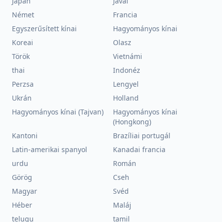
Japán
Jávai
Német
Francia
Egyszerűsített kínai
Hagyományos kínai
Koreai
Olasz
Török
Vietnámi
thai
Indonéz
Perzsa
Lengyel
Ukrán
Holland
Hagyományos kínai (Tajvan)
Hagyományos kínai
(Hongkong)
Kantoni
Brazíliai portugál
Latin-amerikai spanyol
Kanadai francia
urdu
Román
Görög
Cseh
Magyar
Svéd
Héber
Maláj
telugu
tamil