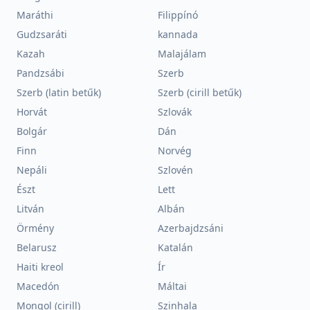
Maráthi
Filippínó
Gudzsaráti
kannada
Kazah
Malajálam
Pandzsábi
Szerb
Szerb (latin betűk)
Szerb (cirill betűk)
Horvát
Szlovák
Bolgár
Dán
Finn
Norvég
Nepáli
Szlovén
Észt
Lett
Litván
Albán
Örmény
Azerbajdzsáni
Belarusz
Katalán
Haiti kreol
Ír
Macedón
Máltai
Mongol (cirill)
Szinhala