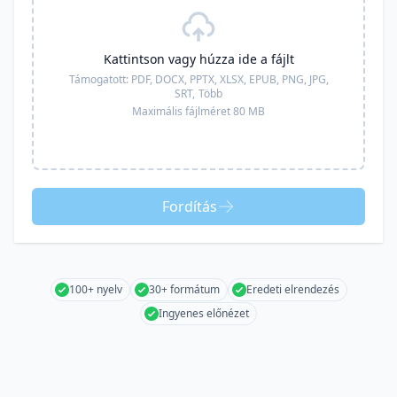
Kattintson vagy húzza ide a fájlt
Támogatott:
PDF, DOCX, PPTX, XLSX, EPUB, PNG, JPG,
SRT,
Több
Maximális fájlméret 80 MB
Fordítás
100+ nyelv
30+ formátum
Eredeti elrendezés
Ingyenes előnézet