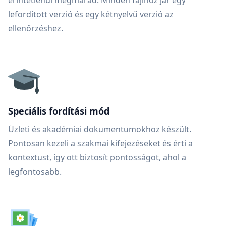
érintetlenül megmarad. Minden fájlhoz jár egy
lefordított verzió és egy kétnyelvű verzió az
ellenőrzéshez.
Speciális fordítási mód
Üzleti és akadémiai dokumentumokhoz készült.
Pontosan kezeli a szakmai kifejezéseket és érti a
kontextust, így ott biztosít pontosságot, ahol a
legfontosabb.