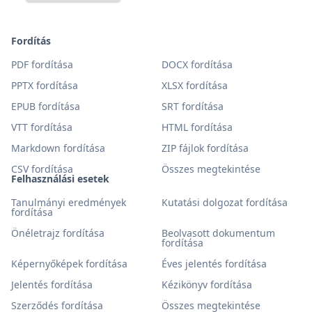
Fordítás
PDF fordítása
DOCX fordítása
PPTX fordítása
XLSX fordítása
EPUB fordítása
SRT fordítása
VTT fordítása
HTML fordítása
Markdown fordítása
ZIP fájlok fordítása
CSV fordítása
Összes megtekintése
Felhasználási esetek
Tanulmányi eredmények
Kutatási dolgozat fordítása
fordítása
Önéletrajz fordítása
Beolvasott dokumentum
fordítása
Képernyőképek fordítása
Éves jelentés fordítása
Jelentés fordítása
Kézikönyv fordítása
Szerződés fordítása
Összes megtekintése