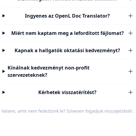
Ingyenes az OpenL Doc Translator?
Miért nem kaptam meg a lefordított fájlomat?
Kapnak a hallgatók oktatási kedvezményt?
Kínálnak kedvezményt non-profit
szervezeteknek?
Kérhetek visszatérítést?
Valami, amit nem fedeztünk le? Szívesen fogadjuk
visszajelzését
.