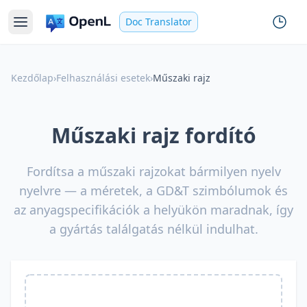
Doc Translator
Kezdőlap
›
Felhasználási esetek
›
Műszaki rajz
Műszaki rajz fordító
Fordítsa a műszaki rajzokat bármilyen nyelv
nyelvre — a méretek, a GD&T szimbólumok és
az anyagspecifikációk a helyükön maradnak, így
a gyártás találgatás nélkül indulhat.