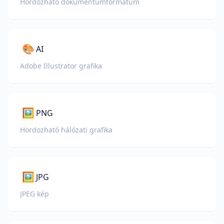
Hordozható dokumentumformátum
🎨
AI
Adobe Illustrator grafika
🖼️
PNG
Hordozható hálózati grafika
🖼️
JPG
JPEG kép