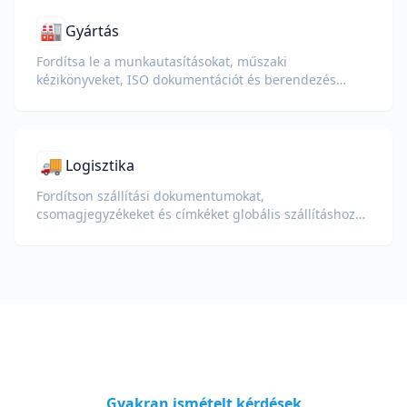
🏭
Gyártás
Fordítsa le a munkautasításokat, műszaki
kézikönyveket, ISO dokumentációt és berendezés
specifikációkat globális üzemek és ellátási láncok
számára.
🚚
Logisztika
Fordítson szállítási dokumentumokat,
csomagjegyzékeket és címkéket globális szállításhoz
és vámkezeléshez.
Gyakran ismételt kérdések