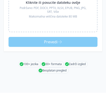
Kliknite ili povucite datoteku ovdje
Podržano:
PDF, DOCX, PPTX, XLSX, EPUB, PNG, JPG,
SRT,
Više
Maksimalna veličina datoteke 80 MB
Prevedi
100+ jezika
30+ formata
Zadrži izgled
Besplatan pregled