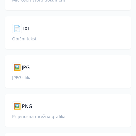
📄
TXT
Obični tekst
🖼️
JPG
JPEG slika
🖼️
PNG
Prijenosna mrežna grafika