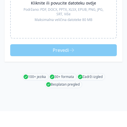
Kliknite ili povucite datoteku ovdje
Podržano:
PDF, DOCX, PPTX, XLSX, EPUB, PNG, JPG,
SRT,
Više
Maksimalna veličina datoteke 80 MB
Prevedi
100+ jezika
30+ formata
Zadrži izgled
Besplatan pregled