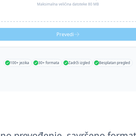
Maksimalna veličina datoteke 80 MB
Prevedi
100+ jezika
30+ formata
Zadrži izgled
Besplatan pregled
zno prevođenje, savršeno format