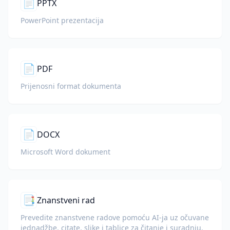
📄
PPTX
PowerPoint prezentacija
📄
PDF
Prijenosni format dokumenta
📄
DOCX
Microsoft Word dokument
📑
Znanstveni rad
Prevedite znanstvene radove pomoću AI-ja uz očuvane
jednadžbe, citate, slike i tablice za čitanje i suradnju.