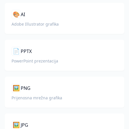
🎨
AI
Adobe Illustrator grafika
📄
PPTX
PowerPoint prezentacija
🖼️
PNG
Prijenosna mrežna grafika
🖼️
JPG