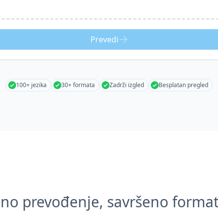
Prevedi
100+ jezika
30+ formata
Zadrži izgled
Besplatan pregled
zno prevođenje, savršeno format