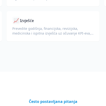
dijagrame.
📈
Izvješće
Prevedite godišnja, financijska, revizijska,
medicinska i ispitna izvješća uz očuvanje KPI-eva,
terminologije usklađenosti, bilješki recenzenata i
dokaznih priloga.
Često postavljana pitanja