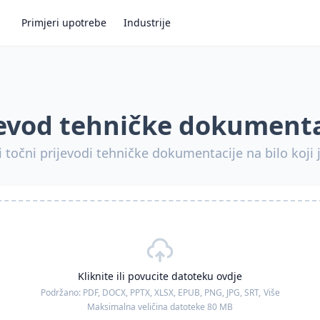
Primjeri upotrebe
Industrije
jevod tehničke dokumenta
 i točni prijevodi tehničke dokumentacije na bilo koji j
Kliknite ili povucite datoteku ovdje
Podržano:
PDF, DOCX, PPTX, XLSX, EPUB, PNG, JPG, SRT,
Više
Maksimalna veličina datoteke 80 MB