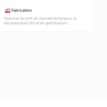
🏭
Fabrication
Traduisez les SOP, les manuels techniques, la
documentation ISO et les spécifications
d'équipement pour les usines et chaînes
d'approvisionnement mondiales.