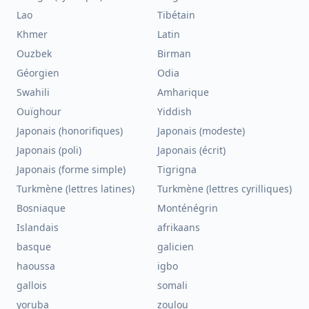
Lao
Tibétain
Khmer
Latin
Ouzbek
Birman
Géorgien
Odia
Swahili
Amharique
Ouïghour
Yiddish
Japonais (honorifiques)
Japonais (modeste)
Japonais (poli)
Japonais (écrit)
Japonais (forme simple)
Tigrigna
Turkmène (lettres latines)
Turkmène (lettres cyrilliques)
Bosniaque
Monténégrin
Islandais
afrikaans
basque
galicien
haoussa
igbo
gallois
somali
yoruba
zoulou