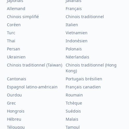
Japonais
Javanais
Allemand
Français
Chinois simplifié
Chinois traditionnel
Coréen
Italien
Turc
Vietnamien
Thaï
Indonésien
Persan
Polonais
Ukrainien
Néerlandais
Chinois traditionnel (Taïwan)
Chinois traditionnel (Hong
Kong)
Cantonais
Portugais brésilien
Espagnol latino-américain
Français canadien
Ourdou
Roumain
Grec
Tchèque
Hongrois
Suédois
Hébreu
Malais
Télougou
Tamoul