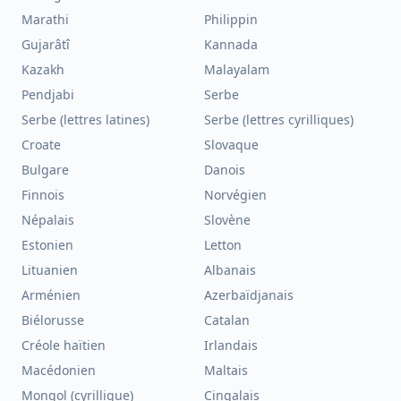
Marathi
Philippin
Gujarâtî
Kannada
Kazakh
Malayalam
Pendjabi
Serbe
Serbe (lettres latines)
Serbe (lettres cyrilliques)
Croate
Slovaque
Bulgare
Danois
Finnois
Norvégien
Népalais
Slovène
Estonien
Letton
Lituanien
Albanais
Arménien
Azerbaïdjanais
Biélorusse
Catalan
Créole haïtien
Irlandais
Macédonien
Maltais
Mongol (cyrillique)
Cingalais