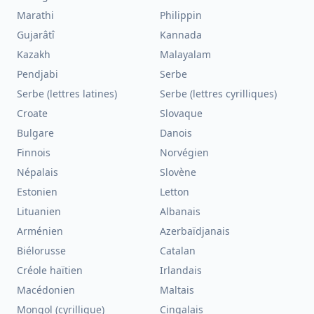
Marathi
Philippin
Gujarâtî
Kannada
Kazakh
Malayalam
Pendjabi
Serbe
Serbe (lettres latines)
Serbe (lettres cyrilliques)
Croate
Slovaque
Bulgare
Danois
Finnois
Norvégien
Népalais
Slovène
Estonien
Letton
Lituanien
Albanais
Arménien
Azerbaïdjanais
Biélorusse
Catalan
Créole haïtien
Irlandais
Macédonien
Maltais
Mongol (cyrillique)
Cingalais