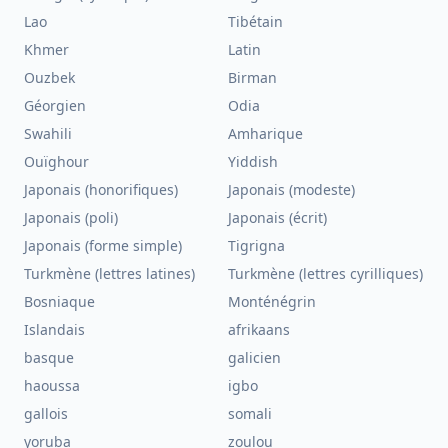
Lao
Tibétain
Khmer
Latin
Ouzbek
Birman
Géorgien
Odia
Swahili
Amharique
Ouïghour
Yiddish
Japonais (honorifiques)
Japonais (modeste)
Japonais (poli)
Japonais (écrit)
Japonais (forme simple)
Tigrigna
Turkmène (lettres latines)
Turkmène (lettres cyrilliques)
Bosniaque
Monténégrin
Islandais
afrikaans
basque
galicien
haoussa
igbo
gallois
somali
yoruba
zoulou