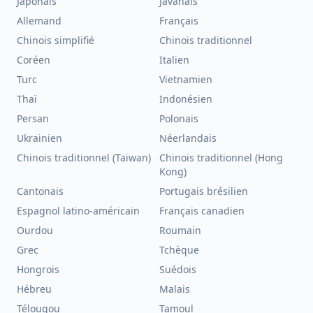
Japonais
Javanais
Allemand
Français
Chinois simplifié
Chinois traditionnel
Coréen
Italien
Turc
Vietnamien
Thaï
Indonésien
Persan
Polonais
Ukrainien
Néerlandais
Chinois traditionnel (Taïwan)
Chinois traditionnel (Hong
Kong)
Cantonais
Portugais brésilien
Espagnol latino-américain
Français canadien
Ourdou
Roumain
Grec
Tchèque
Hongrois
Suédois
Hébreu
Malais
Télougou
Tamoul