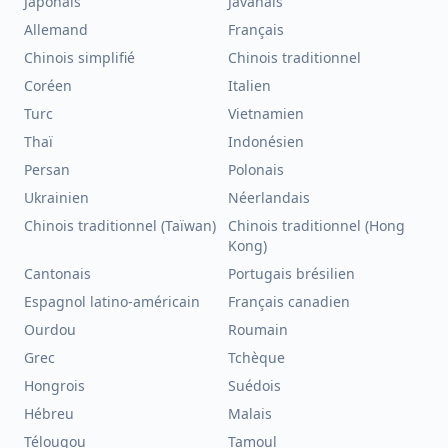
Japonais
Javanais
Allemand
Français
Chinois simplifié
Chinois traditionnel
Coréen
Italien
Turc
Vietnamien
Thaï
Indonésien
Persan
Polonais
Ukrainien
Néerlandais
Chinois traditionnel (Taïwan)
Chinois traditionnel (Hong
Kong)
Cantonais
Portugais brésilien
Espagnol latino-américain
Français canadien
Ourdou
Roumain
Grec
Tchèque
Hongrois
Suédois
Hébreu
Malais
Télougou
Tamoul