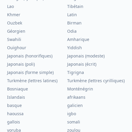
Lao
Tibétain
Khmer
Latin
Ouzbek
Birman
Géorgien
Odia
Swahili
Amharique
Ouïghour
Yiddish
Japonais (honorifiques)
Japonais (modeste)
Japonais (poli)
Japonais (écrit)
Japonais (forme simple)
Tigrigna
Turkmène (lettres latines)
Turkmène (lettres cyrilliques)
Bosniaque
Monténégrin
Islandais
afrikaans
basque
galicien
haoussa
igbo
gallois
somali
yoruba
zoulou