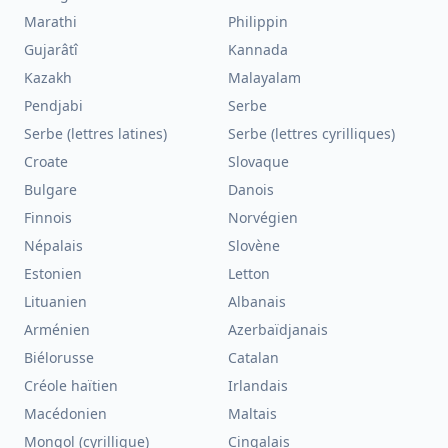
Marathi
Philippin
Gujarâtî
Kannada
Kazakh
Malayalam
Pendjabi
Serbe
Serbe (lettres latines)
Serbe (lettres cyrilliques)
Croate
Slovaque
Bulgare
Danois
Finnois
Norvégien
Népalais
Slovène
Estonien
Letton
Lituanien
Albanais
Arménien
Azerbaïdjanais
Biélorusse
Catalan
Créole haïtien
Irlandais
Macédonien
Maltais
Mongol (cyrillique)
Cingalais