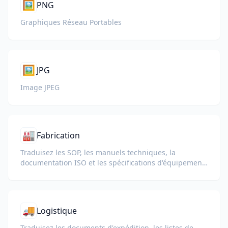
🖼️
PNG
Graphiques Réseau Portables
🖼️
JPG
Image JPEG
🏭
Fabrication
Traduisez les SOP, les manuels techniques, la
documentation ISO et les spécifications d'équipement
pour les usines et chaînes d'approvisionnement
mondiales.
🚚
Logistique
Traduisez les documents d'expédition, les listes de