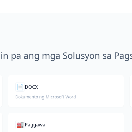
sin pa ang mga Solusyon sa Pags
📄
DOCX
Dokumento ng Microsoft Word
🏭
Paggawa