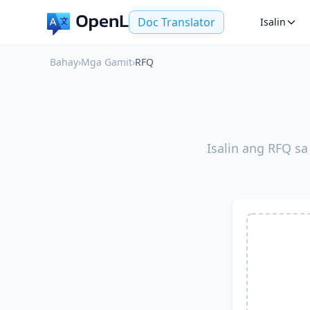
Doc Translator
Isalin
Bahay
›
Mga Gamit
›
RFQ
Isalin ang RFQ s