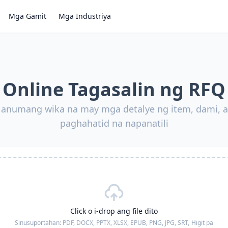
Mga Gamit
Mga Industriya
Online Tagasalin ng RFQ
a anumang wika na may mga detalye ng item, dami, 
paghahatid na napanatili
Click o i-drop ang file dito
Sinusuportahan:
PDF, DOCX, PPTX, XLSX, EPUB, PNG, JPG, SRT,
Higit pa