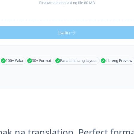
Pinakamalaking laki ng file 80 MB
Isalin
100+ Wika
30+ Format
Panatilihin ang Layout
Libreng Preview
k na translation, Perfect form