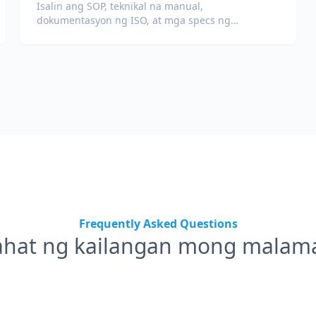
Isalin ang SOP, teknikal na manual,
dokumentasyon ng ISO, at mga specs ng
kagamitan para sa pandaigdigang planta at
supply chain.
Frequently Asked Questions
ahat ng kailangan mong malam