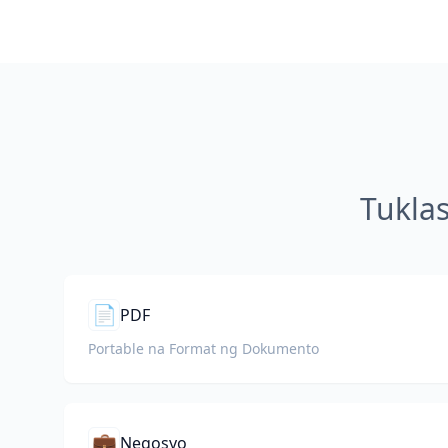
Tukla
📄
PDF
Portable na Format ng Dokumento
💼
Negosyo