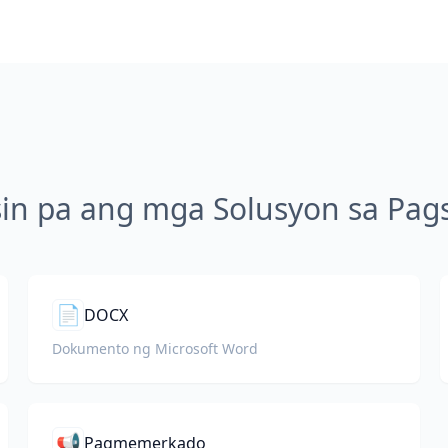
sin pa ang mga Solusyon sa Pags
📄
DOCX
Dokumento ng Microsoft Word
📢
Pagmemerkado