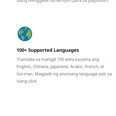
isang bilinggwal na bersyon para sa pagsusuri.
100+ Supported Languages
Translate sa mahigit 100 wika kasama ang
English, Chinese, Japanese, Arabic, French, at
German. Magpalit ng anumang language pair sa
isang click.