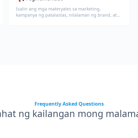
Isalin ang mga materyales sa marketing,
kampanya ng patalastas, nilalaman ng brand, at
mga dokumentong pang-promosyon para sa
pandaigdigang mga audience.
Frequently Asked Questions
ahat ng kailangan mong malam