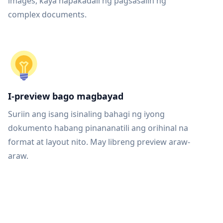
images, kaya napakadali ng pagsasalin ng
complex documents.
I-preview bago magbayad
Suriin ang isang isinaling bahagi ng iyong
dokumento habang pinananatili ang orihinal na
format at layout nito. May libreng preview araw-
araw.