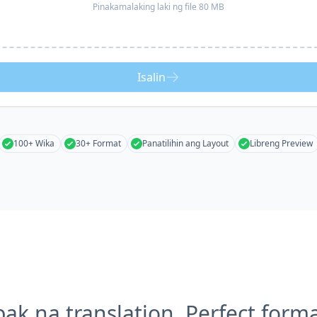
Pinakamalaking laki ng file 80 MB
Isalin
100+ Wika
30+ Format
Panatilihin ang Layout
Libreng Preview
k na translation, Perfect form