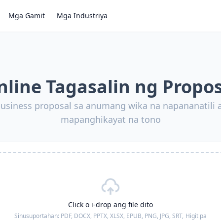
Mga Gamit
Mga Industriya
nline Tagasalin ng Propos
business proposal sa anumang wika na napananatili a
mapanghikayat na tono
Click o i-drop ang file dito
Sinusuportahan:
PDF, DOCX, PPTX, XLSX, EPUB, PNG, JPG, SRT,
Higit pa