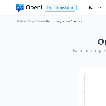
Doc Translator
Isalin
Bahay
›
Mga Gamit
›
Proposisyon sa Negosyo
O
Isalin ang mga 