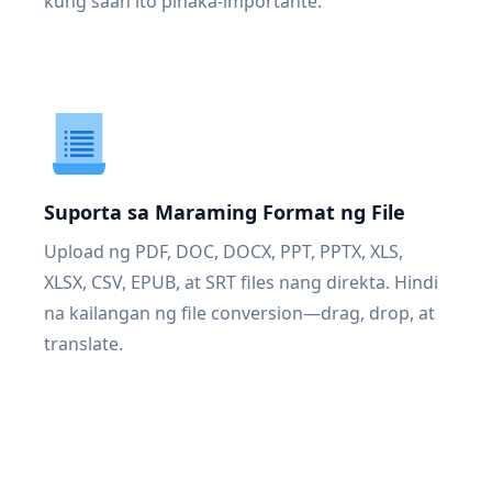
kung saan ito pinaka-importante.
Suporta sa Maraming Format ng File
Upload ng PDF, DOC, DOCX, PPT, PPTX, XLS,
XLSX, CSV, EPUB, at SRT files nang direkta. Hindi
na kailangan ng file conversion—drag, drop, at
translate.