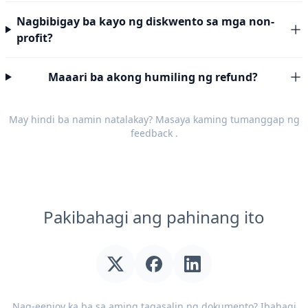
Nagbibigay ba kayo ng diskwento sa mga non-
profit?
Maaari ba akong humiling ng refund?
May hindi ba namin natalakay? Masaya kaming tumanggap ng
feedback
.
Pakibahagi ang pahinang ito
Nag-eenjoy ka ba sa aming tagasalin ng dokumento? Ibahagi