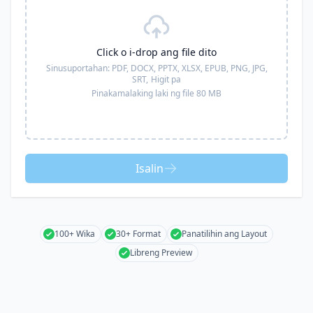
Click o i-drop ang file dito
Sinusuportahan:
PDF, DOCX, PPTX, XLSX, EPUB, PNG, JPG,
SRT,
Higit pa
Pinakamalaking laki ng file 80 MB
Isalin
100+ Wika
30+ Format
Panatilihin ang Layout
Libreng Preview