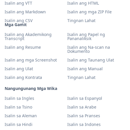
Isalin ang VTT
Isalin ang HTML
Isalin ang Markdown
Isalin ang mga ZIP File
Isalin ang CSV
Tingnan Lahat
Mga Gamit
Isalin ang Akademikong
Isalin ang Papel ng
Transcript
Pananaliksik
Isalin ang Resume
Isalin ang Na-scan na
Dokumento
Isalin ang mga Screenshot
Isalin ang Taunang Ulat
Isalin ang Ulat
Isalin ang Manual
Isalin ang Kontrata
Tingnan Lahat
Nangungunang Mga Wika
Isalin sa Ingles
Isalin sa Espanyol
Isalin sa Tsino
Isalin sa Arabe
Isalin sa Aleman
Isalin sa Pranses
Isalin sa Hindi
Isalin sa Indones