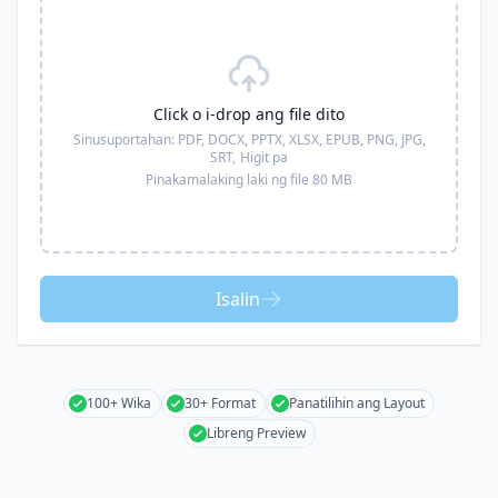
Click o i-drop ang file dito
Sinusuportahan:
PDF, DOCX, PPTX, XLSX, EPUB, PNG, JPG,
SRT,
Higit pa
Pinakamalaking laki ng file 80 MB
Isalin
100+ Wika
30+ Format
Panatilihin ang Layout
Libreng Preview