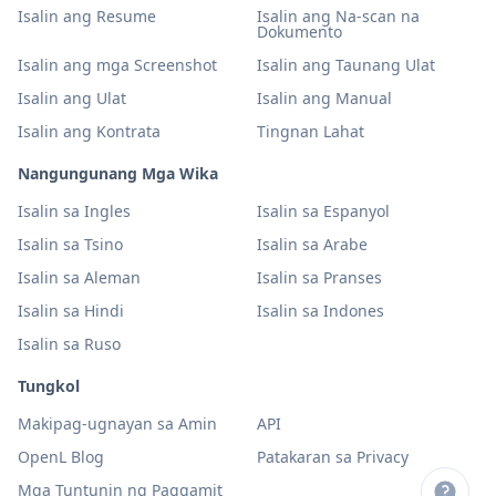
Isalin ang Resume
Isalin ang Na-scan na
Dokumento
Isalin ang mga Screenshot
Isalin ang Taunang Ulat
Isalin ang Ulat
Isalin ang Manual
Isalin ang Kontrata
Tingnan Lahat
Nangungunang Mga Wika
Isalin sa Ingles
Isalin sa Espanyol
Isalin sa Tsino
Isalin sa Arabe
Isalin sa Aleman
Isalin sa Pranses
Isalin sa Hindi
Isalin sa Indones
Isalin sa Ruso
Tungkol
Makipag-ugnayan sa Amin
API
OpenL Blog
Patakaran sa Privacy
Mga Tuntunin ng Paggamit