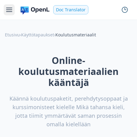
Doc Translator
Etusivu
›
Käyttötapaukset
›
Koulutusmateriaalit
Online-
koulutusmateriaalien
kääntäjä
Käännä koulutuspaketit, perehdytysoppaat ja
kurssimonisteet kielelle Mikä tahansa kieli,
jotta tiimit ymmärtävät saman prosessin
omalla kielellään