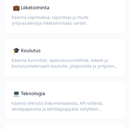
💼
Liiketoiminta
Käännä sopimuksia, raportteja ja muita
yritysasiakirjoja liiketoimintaasi varten.
🎓
Koulutus
Käännä kurssidiat, opetussuunnitelmat, kokeet ja
koulutusmateriaalit kouluille, yliopistoille ja yritysten
oppimisohjelmille.
💻
Teknologia
Käännä teknistä dokumentaatiota, API-viitteitä,
whitepapereita ja kehittäjäoppaita säilyttäen
koodiesimerkit, muotoilun ja teknisen terminologian.