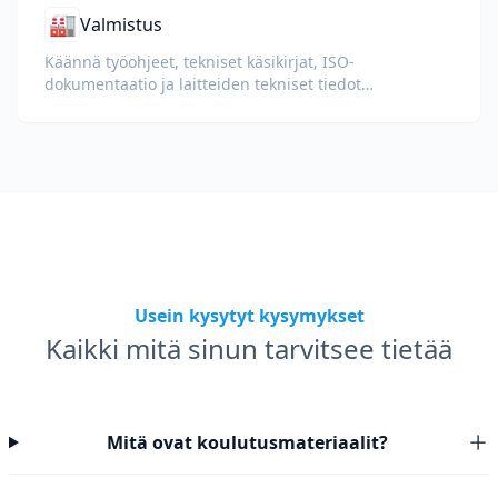
🏭
Valmistus
Käännä työohjeet, tekniset käsikirjat, ISO-
dokumentaatio ja laitteiden tekniset tiedot
kansainvälisille tehtaille ja toimitusketjuille.
Usein kysytyt kysymykset
Kaikki mitä sinun tarvitsee tietää
Mitä ovat koulutusmateriaalit?