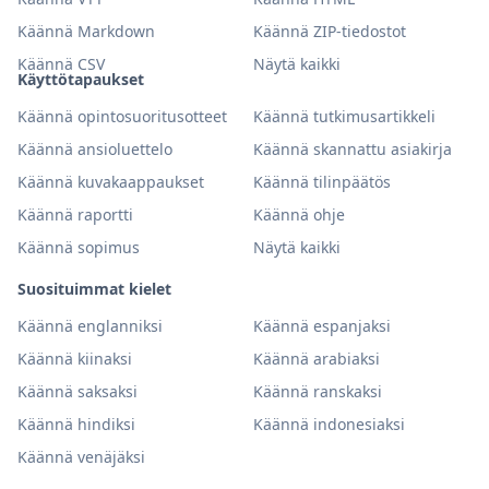
Käännä Markdown
Käännä ZIP-tiedostot
Käännä CSV
Näytä kaikki
Käyttötapaukset
Käännä opintosuoritusotteet
Käännä tutkimusartikkeli
Käännä ansioluettelo
Käännä skannattu asiakirja
Käännä kuvakaappaukset
Käännä tilinpäätös
Käännä raportti
Käännä ohje
Käännä sopimus
Näytä kaikki
Suosituimmat kielet
Käännä englanniksi
Käännä espanjaksi
Käännä kiinaksi
Käännä arabiaksi
Käännä saksaksi
Käännä ranskaksi
Käännä hindiksi
Käännä indonesiaksi
Käännä venäjäksi