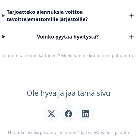
Tarjoatteko alennuksia voittoa
tavoittelemattomille järjestöille?
Voinko pyytää hyvitystä?
Jotain mitä emme kattaneet? Mielellämme kuulemme
palautetta
.
Ole hyvä ja jaa tämä sivu
Nautitko asiakirjakääntäjästämme? Jaa se ystävillesi ja auta