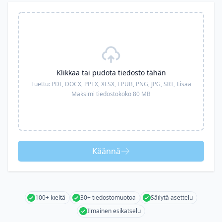
Klikkaa tai pudota tiedosto tähän
Tuettu:
PDF, DOCX, PPTX, XLSX, EPUB, PNG, JPG, SRT,
Lisää
Maksimi tiedostokoko 80 MB
Käännä
100+ kieltä
30+ tiedostomuotoa
Säilytä asettelu
Ilmainen esikatselu